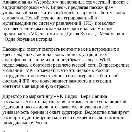
Авиакомпания «Аэрофлот» представила совместный проект с
видеоплатформой «VK Видео», предлагая пассажирам
уникальный развлекательный контент прямо на борту своих
самолетов. Новый сервис, интегрированный в
мультимедийную систему развлечений (IFE), позволяет
путешественникам наслаждаться оригинальными шоу
производства VK, такими как «Дикая Кухня», «Меломан» и
«Одна безумная история».
Пассажиры смогут смотреть контент как на встроенных в
кресла экранах, так и на своих личных устройствах —
смартфонах, планшетах или ноутбуках — через Wi-Fi,
подключаясь к бортовой развлеченческой сети. В пресс-релизе
компании «VK» отмечается, что это первое в России
сотрудничество отечественного видеосервиса с бортовой
системой IFE, что подчеркивает важность интеграции
контента в авиационную отрасль.
Директор по маркетингу «VK Видео» Вера Лапина
рассказала, что это партнерство открывает доступ к широкой
аудитории пассажиров, что значительно увеличивает
узнаваемость бренда и охват аудитории. Ведомство планирует
расширить дистрибуцию контента и укрепить свои позиции
на медиарынке России.