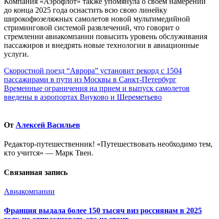
Компания «Аэрофлот» также упомянула о своем намерении
до конца 2025 года оснастить всю свою линейку
широкофюзеляжных самолетов новой мультимедийной
стриминговой системой развлечений, что говорит о
стремлении авиакомпании повысить уровень обслуживания
пассажиров и внедрять новые технологии в авиационные
услуги.
Навигация
Скоростной поезд “Аврора” установит рекорд с 1504
пассажирами в пути из Москвы в Санкт-Петербург
по
Временные ограничения на прием и выпуск самолетов
записям
введены в аэропортах Внуково и Шереметьево
От
Алексей Васильев
Редактор-путешественник! «Путешествовать необходимо тем,
кто учится» — Марк Твен.
Связанная запись
Авиакомпании
Франция выдала более 150 тысяч виз россиянам в 2025