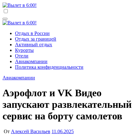
Перейти
к
Вылет в 6:00!
Учредитель ООО "Клуб регионов", ИНН 6685155934
содержимому
Генеральный директор: Чернокоз Ольга Валерьевна
info@gosrf.ru +7 (495) 920-51-49
Вылет в 6:00!
Учредитель ООО "Клуб регионов", ИНН 6685155934
Отдых в России
Генеральный директор: Чернокоз Ольга Валерьевна
Отдых за границей
info@gosrf.ru +7 (495) 920-51-49
Активный отдых
Курорты
Отели
Авиакомпании
Политика конфиденциальности
Авиакомпании
Аэрофлот и VK Видео
запускают развлекательный
сервис на борту самолетов
От
Алексей Васильев
11.06.2025