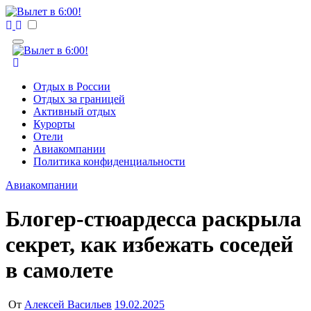
Перейти
к
Вылет в 6:00!
Учредитель ООО "Клуб регионов", ИНН 6685155934
содержимому
Генеральный директор: Чернокоз Ольга Валерьевна
info@gosrf.ru +7 (495) 920-51-49
Вылет в 6:00!
Учредитель ООО "Клуб регионов", ИНН 6685155934
Генеральный директор: Чернокоз Ольга Валерьевна
Отдых в России
info@gosrf.ru +7 (495) 920-51-49
Отдых за границей
Активный отдых
Курорты
Отели
Авиакомпании
Политика конфиденциальности
Авиакомпании
Блогер-стюардесса раскрыла
секрет, как избежать соседей
в самолете
От
Алексей Васильев
19.02.2025