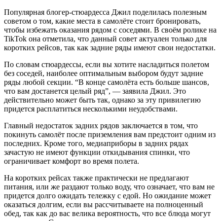
Популярная блогер-стюардесса Джил поделилась полезным
советом о том, какие места в самолёте стоит бронировать,
чтобы избежать оказания рядом с соседями. В своём ролике на
TikTok она отметила, что данный совет актуален только для
коротких рейсов, так как задние ряды имеют свои недостатки.
По словам стюардессы, если вы хотите насладиться полетом
без соседей, наиболее оптимальным выбором будут задние
ряды любой секции. “В конце самолёта есть больше шансов,
что вам достанется целый ряд”, — заявила Джил. Это
действительно может быть так, однако за эту привилегию
придется расплатиться несколькими неудобствами.
Главный недостаток задних рядов заключается в том, что
покинуть самолёт после приземления вам предстоит одним из
последних. Кроме того, медиаприборы в задних рядах
зачастую не имеют функции откидывания спинки, что
ограничивает комфорт во время полета.
На коротких рейсах также практически не предлагают
питания, или же раздают только воду, что означает, что вам не
придется долго ожидать тележку с едой. Но ожидание может
оказаться долгим, если вы рассчитываете на полноценный
обед, так как до вас велика вероятность, что все блюда могут