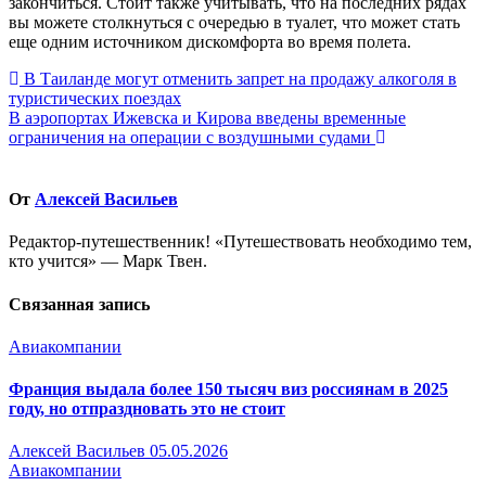
закончиться. Стоит также учитывать, что на последних рядах
вы можете столкнуться с очередью в туалет, что может стать
еще одним источником дискомфорта во время полета.
Навигация
В Таиланде могут отменить запрет на продажу алкоголя в
туристических поездах
по
В аэропортах Ижевска и Кирова введены временные
записям
ограничения на операции с воздушными судами
От
Алексей Васильев
Редактор-путешественник! «Путешествовать необходимо тем,
кто учится» — Марк Твен.
Связанная запись
Авиакомпании
Франция выдала более 150 тысяч виз россиянам в 2025
году, но отпраздновать это не стоит
Алексей Васильев
05.05.2026
Авиакомпании