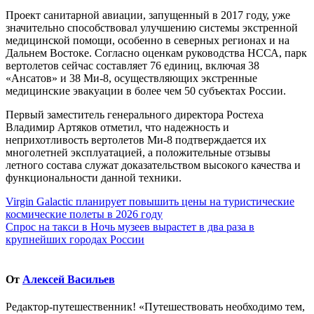
Проект санитарной авиации, запущенный в 2017 году, уже
значительно способствовал улучшению системы экстренной
медицинской помощи, особенно в северных регионах и на
Дальнем Востоке. Согласно оценкам руководства НССА, парк
вертолетов сейчас составляет 76 единиц, включая 38
«Ансатов» и 38 Ми-8, осуществляющих экстренные
медицинские эвакуации в более чем 50 субъектах России.
Первый заместитель генерального директора Ростеха
Владимир Артяков отметил, что надежность и
неприхотливость вертолетов Ми-8 подтверждается их
многолетней эксплуатацией, а положительные отзывы
летного состава служат доказательством высокого качества и
функциональности данной техники.
Навигация
Virgin Galactic планирует повышить цены на туристические
космические полеты в 2026 году
по
Спрос на такси в Ночь музеев вырастет в два раза в
записям
крупнейших городах России
От
Алексей Васильев
Редактор-путешественник! «Путешествовать необходимо тем,