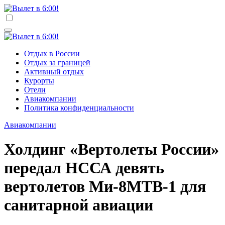
Перейти
к
Вылет в 6:00!
Учредитель ООО "Клуб регионов", ИНН 6685155934
содержимому
Генеральный директор: Чернокоз Ольга Валерьевна
info@gosrf.ru +7 (495) 920-51-49
Вылет в 6:00!
Учредитель ООО "Клуб регионов", ИНН 6685155934
Отдых в России
Генеральный директор: Чернокоз Ольга Валерьевна
Отдых за границей
info@gosrf.ru +7 (495) 920-51-49
Активный отдых
Курорты
Отели
Авиакомпании
Политика конфиденциальности
Авиакомпании
Холдинг «Вертолеты России»
передал НССА девять
вертолетов Ми-8МТВ-1 для
санитарной авиации