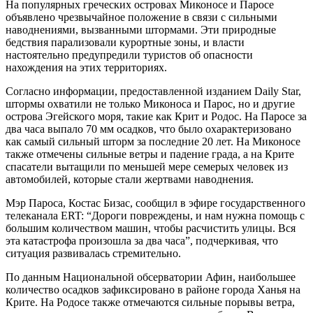
На популярных греческих островах Миконосе и Паросе
объявлено чрезвычайное положение в связи с сильными
наводнениями, вызванными штормами. Эти природные
бедствия парализовали курортные зоны, и власти
настоятельно предупредили туристов об опасности
нахождения на этих территориях.
Согласно информации, предоставленной изданием Daily Star,
штормы охватили не только Миконоса и Парос, но и другие
острова Эгейского моря, такие как Крит и Родос. На Паросе за
два часа выпало 70 мм осадков, что было охарактеризовано
как самый сильный шторм за последние 20 лет. На Миконосе
также отмечены сильные ветры и падение града, а на Крите
спасатели вытащили по меньшей мере семерых человек из
автомобилей, которые стали жертвами наводнения.
Мэр Пароса, Костас Бизас, сообщил в эфире государственного
телеканала ERT: “Дороги повреждены, и нам нужна помощь с
большим количеством машин, чтобы расчистить улицы. Вся
эта катастрофа произошла за два часа”, подчеркивая, что
ситуация развивалась стремительно.
По данным Национальной обсерватории Афин, наибольшее
количество осадков зафиксировано в районе города Ханья на
Крите. На Родосе также отмечаются сильные порывы ветра,