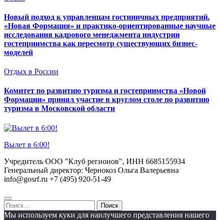
Новый подход к управленцам гостиничных предприятий.
«Новая Формация» и практико-ориентированные научные
исследования кадрового менеджмента индустрии
гостеприимства как пересмотр существующих бизнес-
моделей
Отдых в России
Комитет по развитию туризма и гостеприимства «Новой
Формации» принял участие в круглом столе по развитию
туризма в Московской области
Вылет в 6:00!
Учредитель ООО "Клуб регионов", ИНН 6685155934
Генеральный директор: Чернокоз Ольга Валерьевна
info@gosrf.ru +7 (495) 920-51-49
Найти:
Мы используем куки для наилучшего представления нашего