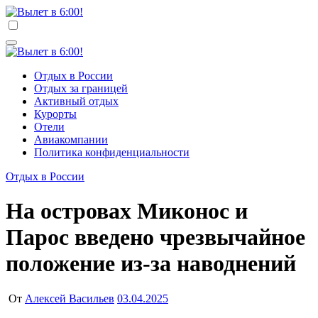
Перейти
к
Вылет в 6:00!
Учредитель ООО "Клуб регионов", ИНН 6685155934
содержимому
Генеральный директор: Чернокоз Ольга Валерьевна
info@gosrf.ru +7 (495) 920-51-49
Вылет в 6:00!
Учредитель ООО "Клуб регионов", ИНН 6685155934
Отдых в России
Генеральный директор: Чернокоз Ольга Валерьевна
Отдых за границей
info@gosrf.ru +7 (495) 920-51-49
Активный отдых
Курорты
Отели
Авиакомпании
Политика конфиденциальности
Отдых в России
На островах Миконос и
Парос введено чрезвычайное
положение из-за наводнений
От
Алексей Васильев
03.04.2025