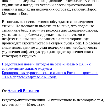
повалившие деревья и повредившие автомобили. В связи с
ухудшением погодных условий власти приостановили
занятия в школах на нескольких островах, включая Парос,
Миконос и Кос.
В социальных сетях активно обсуждаются последствия
стихии. Пользователи выражают мнение, что подобные
стихийные бедствия — не редкость для Средиземноморья,
указывая на проблемы с дренажными системами и
неэффективным планированием на территориях, где
происходит строительство на старых руслах рек. По словам
аналитиков, данные случаи подчеркивают необходимость
улучшения инфраструктуры для предотвращения таких
катастроф в будущем.
Навигация
Представлен новый автодом на базе «Газель NEXT» с
современным жилым модулем
по
Бронирования туристического жилья в России выросли на
записям
10% в первом квартале 2025 года
От
Алексей Васильев
Редактор-путешественник! «Путешествовать необходимо тем,
кто учится» — Марк Твен.