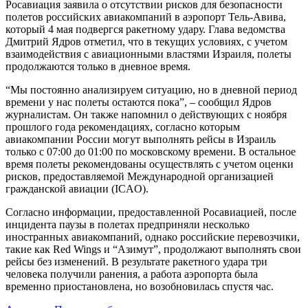
Росавиация заявила о отсутствии рисков для безопасности
полетов российских авиакомпаний в аэропорт Тель-Авива,
который 4 мая подвергся ракетному удару. Глава ведомства
Дмитрий Ядров отметил, что в текущих условиях, с учетом
взаимодействия с авиационными властями Израиля, полеты
продолжаются только в дневное время.
“Мы постоянно анализируем ситуацию, но в дневной период
времени у нас полеты остаются пока”, – сообщил Ядров
журналистам. Он также напомнил о действующих с ноября
прошлого года рекомендациях, согласно которым
авиакомпании России могут выполнять рейсы в Израиль
только с 07:00 до 01:00 по московскому времени. В остальное
время полеты рекомендованы осуществлять с учетом оценки
рисков, предоставляемой Международной организацией
гражданской авиации (ICAO).
Согласно информации, предоставленной Росавиацией, после
инцидента паузы в полетах предприняли несколько
иностранных авиакомпаний, однако российские перевозчики,
такие как Red Wings и “Азимут”, продолжают выполнять свои
рейсы без изменений. В результате ракетного удара три
человека получили ранения, а работа аэропорта была
временно приостановлена, но возобновилась спустя час.