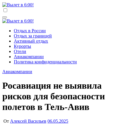
Перейти
к
Вылет в 6:00!
Учредитель ООО "Клуб регионов", ИНН 6685155934
содержимому
Генеральный директор: Чернокоз Ольга Валерьевна
info@gosrf.ru +7 (495) 920-51-49
Вылет в 6:00!
Учредитель ООО "Клуб регионов", ИНН 6685155934
Отдых в России
Генеральный директор: Чернокоз Ольга Валерьевна
Отдых за границей
info@gosrf.ru +7 (495) 920-51-49
Активный отдых
Курорты
Отели
Авиакомпании
Политика конфиденциальности
Авиакомпании
Росавиация не выявила
рисков для безопасности
полетов в Тель-Авив
От
Алексей Васильев
06.05.2025