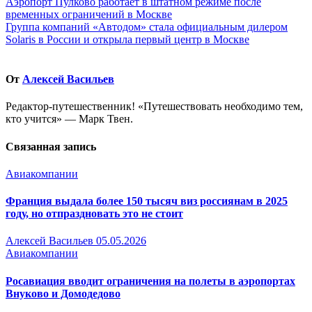
Навигация
Аэропорт Пулково работает в штатном режиме после
временных ограничений в Москве
по
Группа компаний «Автодом» стала официальным дилером
записям
Solaris в России и открыла первый центр в Москве
От
Алексей Васильев
Редактор-путешественник! «Путешествовать необходимо тем,
кто учится» — Марк Твен.
Связанная запись
Авиакомпании
Франция выдала более 150 тысяч виз россиянам в 2025
году, но отпраздновать это не стоит
Алексей Васильев
05.05.2026
Авиакомпании
Росавиация вводит ограничения на полеты в аэропортах
Внуково и Домодедово