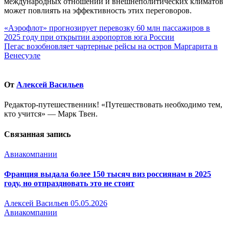
международных отношений и внешнеполитических климатов
может повлиять на эффективность этих переговоров.
Навигация
«Аэрофлот» прогнозирует перевозку 60 млн пассажиров в
2025 году при открытии аэропортов юга России
по
Пегас возобновляет чартерные рейсы на остров Маргарита в
записям
Венесуэле
От
Алексей Васильев
Редактор-путешественник! «Путешествовать необходимо тем,
кто учится» — Марк Твен.
Связанная запись
Авиакомпании
Франция выдала более 150 тысяч виз россиянам в 2025
году, но отпраздновать это не стоит
Алексей Васильев
05.05.2026
Авиакомпании