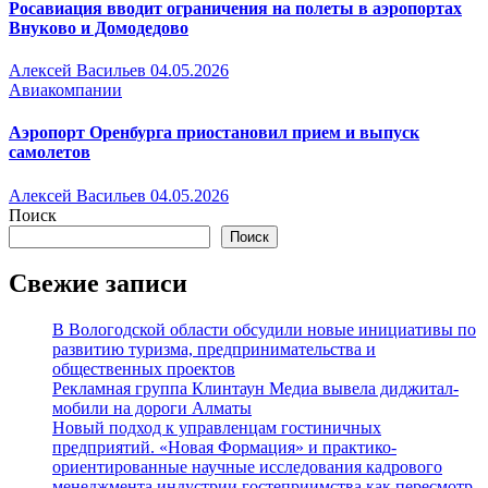
Росавиация вводит ограничения на полеты в аэропортах
Внуково и Домодедово
Алексей Васильев
04.05.2026
Авиакомпании
Аэропорт Оренбурга приостановил прием и выпуск
самолетов
Алексей Васильев
04.05.2026
Поиск
Поиск
Свежие записи
В Вологодской области обсудили новые инициативы по
развитию туризма, предпринимательства и
общественных проектов
Рекламная группа Клинтаун Медиа вывела диджитал-
мобили на дороги Алматы
Новый подход к управленцам гостиничных
предприятий. «Новая Формация» и практико-
ориентированные научные исследования кадрового
менеджмента индустрии гостеприимства как пересмотр