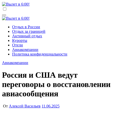
Перейти
к
Вылет в 6:00!
Учредитель ООО "Клуб регионов", ИНН 6685155934
содержимому
Генеральный директор: Чернокоз Ольга Валерьевна
info@gosrf.ru +7 (495) 920-51-49
Вылет в 6:00!
Учредитель ООО "Клуб регионов", ИНН 6685155934
Отдых в России
Генеральный директор: Чернокоз Ольга Валерьевна
Отдых за границей
info@gosrf.ru +7 (495) 920-51-49
Активный отдых
Курорты
Отели
Авиакомпании
Политика конфиденциальности
Авиакомпании
Россия и США ведут
переговоры о восстановлении
авиасообщения
От
Алексей Васильев
11.06.2025