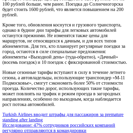
100 рублей больше, чем ранее. Поездка до Солнечногорска
будет стоить 1600 рублей, что является повышением на 200
рублей.
Кроме того, обновления коснутся и грузового транспорта,
однако в будние дни тарифы для легковых автомобилей
останутся прежними. Не изменятся также цены для
маршрутов, не относящихся к дачным, и для всех типов
абонементов. Для тех, кто планирует регулярные поездки за
город, остаются в силе специальные предложения:
абонементы «Выходной день» (туда-обратно), «Дачный»
(восемь поездок) и 10 поездок с фиксированной стоимостью.
Новые сезонные тарифы вступают в силу в течение летнего
сезона, а автовладельцы, использующие транспондер «М-11
Подмосковье», смогут сэкономить более 50% от стоимости
проезда. Количество дорог, использующих такие тарифы,
может повлиять на трафик и режим проезда в загородных
направлениях, особенно по выходным, когда наблюдается
рост потока автомобилей.
Навигация
Turkish Airlines вводит штрафы для пассажиров за premature
standing after landing
по
Исследование: 47% сотрудников российских компаний
записям
регулярно отправляются в командировки