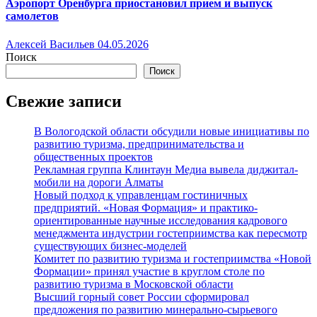
Аэропорт Оренбурга приостановил прием и выпуск
самолетов
Алексей Васильев
04.05.2026
Поиск
Поиск
Свежие записи
В Вологодской области обсудили новые инициативы по
развитию туризма, предпринимательства и
общественных проектов
Рекламная группа Клинтаун Медиа вывела диджитал-
мобили на дороги Алматы
Новый подход к управленцам гостиничных
предприятий. «Новая Формация» и практико-
ориентированные научные исследования кадрового
менеджмента индустрии гостеприимства как пересмотр
существующих бизнес-моделей
Комитет по развитию туризма и гостеприимства «Новой
Формации» принял участие в круглом столе по
развитию туризма в Московской области
Высший горный совет России сформировал
предложения по развитию минерально-сырьевого