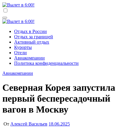
Перейти
к
Вылет в 6:00!
Учредитель ООО "Клуб регионов", ИНН 6685155934
содержимому
Генеральный директор: Чернокоз Ольга Валерьевна
info@gosrf.ru +7 (495) 920-51-49
Вылет в 6:00!
Учредитель ООО "Клуб регионов", ИНН 6685155934
Отдых в России
Генеральный директор: Чернокоз Ольга Валерьевна
Отдых за границей
info@gosrf.ru +7 (495) 920-51-49
Активный отдых
Курорты
Отели
Авиакомпании
Политика конфиденциальности
Авиакомпании
Северная Корея запустила
первый беспересадочный
вагон в Москву
От
Алексей Васильев
18.06.2025