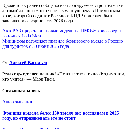
Кроме того, ранее сообщалось о планируемом строительстве
автомобильного моста через Туманную реку в Приморском
крае, который соединит Россию и КНДР и должен быть
завершен к середине лета 2026 года.
Навигация
АвтоВАЗ представил новые модели на ПМЭФ: кроссовер и
гоночная Lada Iskra
по
Минцифры разъясняет правила безвизового въезда в Россию
записям
для туристов с 30 июня 2025 года
От
Алексей Васильев
Редактор-путешественник! «Путешествовать необходимо тем,
кто учится» — Марк Твен.
Связанная запись
Авиакомпании
Франция выдала более 150 тысяч виз россиянам в 2025
году, но отпраздновать это не стоит