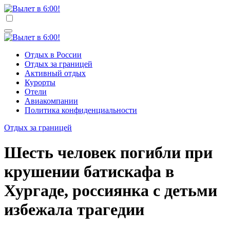
Перейти
к
Вылет в 6:00!
Учредитель ООО "Клуб регионов", ИНН 6685155934
содержимому
Генеральный директор: Чернокоз Ольга Валерьевна
info@gosrf.ru +7 (495) 920-51-49
Вылет в 6:00!
Учредитель ООО "Клуб регионов", ИНН 6685155934
Отдых в России
Генеральный директор: Чернокоз Ольга Валерьевна
Отдых за границей
info@gosrf.ru +7 (495) 920-51-49
Активный отдых
Курорты
Отели
Авиакомпании
Политика конфиденциальности
Отдых за границей
Шесть человек погибли при
крушении батискафа в
Хургаде, россиянка с детьми
избежала трагедии