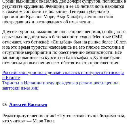
Среди выживших оказались две дочери супругов, погибших в
результате крушения. Женщина и ее 10-летняя дочь находятся
в тяжелом состоянии в больнице. Генерал-губернатор
провинции Красное Море, Амр Ханафи, лично посетил
пострадавших и распорядился об их лечении.
Другие туристы, выжившие после происшествия, сообщают о
серьезных недостатках в безопасности судна. Местные СМИ
отмечают, что батискаф «Синдбад» был на рынке более 10 лет,
и за это время туристы жаловались на его плохое состояние и
отсутствие мероприятий по обеспечению безопасности. Все
запланированные экскурсии на батискафах в Хургаде были
отменены до выяснения всех обстоятельств происшествия.
Навигация
Российская туристка с детьми спаслась с тонущего батискафа
в Египте
по
Туристы в Испании предупреждены о резком росте цен на
записям
завтраки из-за яиц
От
Алексей Васильев
Редактор-путешественник! «Путешествовать необходимо тем,
кто учится» — Марк Твен.