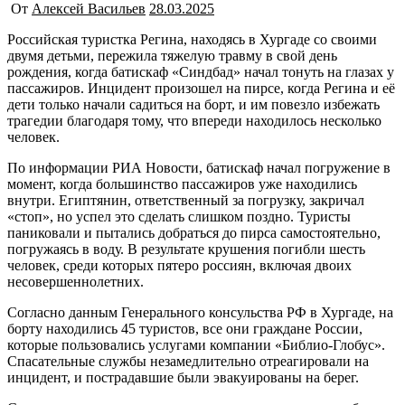
От
Алексей Васильев
28.03.2025
Российская туристка Регина, находясь в Хургаде со своими
двумя детьми, пережила тяжелую травму в свой день
рождения, когда батискаф «Синдбад» начал тонуть на глазах у
пассажиров. Инцидент произошел на пирсе, когда Регина и её
дети только начали садиться на борт, и им повезло избежать
трагедии благодаря тому, что впереди находилось несколько
человек.
По информации РИА Новости, батискаф начал погружение в
момент, когда большинство пассажиров уже находились
внутри. Египтянин, ответственный за погрузку, закричал
«стоп», но успел это сделать слишком поздно. Туристы
паниковали и пытались добраться до пирса самостоятельно,
погружаясь в воду. В результате крушения погибли шесть
человек, среди которых пятеро россиян, включая двоих
несовершеннолетних.
Согласно данным Генерального консульства РФ в Хургаде, на
борту находились 45 туристов, все они граждане России,
которые пользовались услугами компании «Библио-Глобус».
Спасательные службы незамедлительно отреагировали на
инцидент, и пострадавшие были эвакуированы на берег.