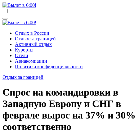
Перейти
к
Вылет в 6:00!
Учредитель ООО "Клуб регионов", ИНН 6685155934
содержимому
Генеральный директор: Чернокоз Ольга Валерьевна
info@gosrf.ru +7 (495) 920-51-49
Вылет в 6:00!
Учредитель ООО "Клуб регионов", ИНН 6685155934
Отдых в России
Генеральный директор: Чернокоз Ольга Валерьевна
Отдых за границей
info@gosrf.ru +7 (495) 920-51-49
Активный отдых
Курорты
Отели
Авиакомпании
Политика конфиденциальности
Отдых за границей
Спрос на командировки в
Западную Европу и СНГ в
феврале вырос на 37% и 30%
соответственно