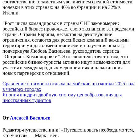
соответственно, с заметным увеличением средней стоимости
ночевки в этих странах: на 46% во Франции и на 32% в
Италии.
“Рост числа командировок в страны СНГ закономерен:
российский бизнес продолжает свою экспансию за пределами
страны. Страны Европы, несмотря на действующие
ограничения, остаются для российских компаний важными
территориями для обмена знаниями и получения опыта”, —
подчеркнула Любовь Васильева, руководитель сервиса
“Островок Командировки”. Это свидетельствует о том, что
российские бизнес-туристы активно ищут возможности для
участия в международных мероприятиях и налаживания
новых партнерских отношений.
Навигация
Сравнение стоимости отдыха на майские праздники 2025 года
в четырех городах
по
Япония внедрит двойную систему ценообразования для
записям
иностранных туристов
От
Алексей Васильев
Редактор-путешественник! «Путешествовать необходимо тем,
кто учится» — Марк Твен.