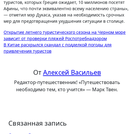
туристов, которых Греция ожидает, 10 миллионов посетят
Афины, что почти эквивалентно всему населению страны»,
— отметил мэр Дукаса, указав на необходимость срочных
мер для предотвращения ухудшения ситуации в столице.
Навигация
Открытие летнего туристического сезона на Черном море
зависит от проверки пляжей Роспотребнадзором
по
В Китае раскрылся скандал с подделкой погоды для
записям
привлечения туристов
От
Алексей Васильев
Редактор-путешественник! «Путешествовать
необходимо тем, кто учится» — Марк Твен.
Связанная запись