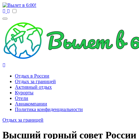
Перейти
к
Вылет в 6:00!
Учредитель ООО "Клуб регионов", ИНН 6685155934
содержимому
Генеральный директор: Чернокоз Ольга Валерьевна
info@gosrf.ru +7 (495) 920-51-49
Вылет в 6:00!
Учредитель ООО "Клуб регионов", ИНН 6685155934
Генеральный директор: Чернокоз Ольга Валерьевна
Отдых в России
info@gosrf.ru +7 (495) 920-51-49
Отдых за границей
Активный отдых
Курорты
Отели
Авиакомпании
Политика конфиденциальности
Отдых за границей
Высший горный совет России