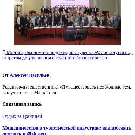
Навигация
Министр экономики подтвердил: туры в ОАЭ останутся под
запретом до улучшения ситуации с безопасностью
по
записям
От
Алексей Васильев
Редактор-путешественник! «Путешествовать необходимо тем,
кто учится» — Марк Твен.
Связанная запись
Отдых за границей
Мошенничество в туристической индустрии: как избежать
ловушек в 2026 году