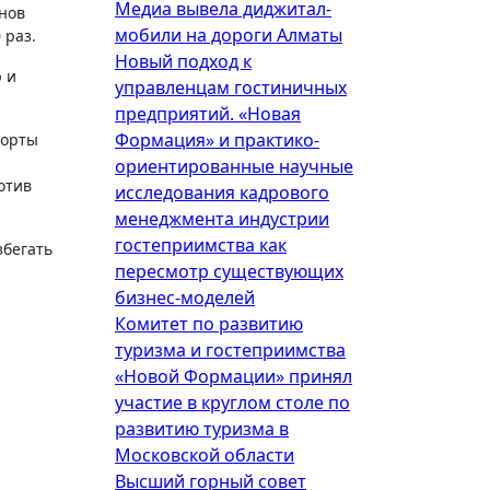
Медиа вывела диджитал-
нов
мобили на дороги Алматы
 раз.
Новый подход к
 и
управленцам гостиничных
предприятий. «Новая
Формация» и практико-
порты
ориентированные научные
отив
исследования кадрового
менеджмента индустрии
гостеприимства как
збегать
пересмотр существующих
бизнес-моделей
Комитет по развитию
туризма и гостеприимства
«Новой Формации» принял
участие в круглом столе по
развитию туризма в
Московской области
Высший горный совет