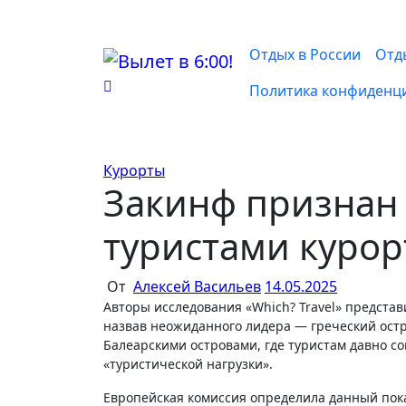
Перейти
к
содержимому
Отдых в России
Отд
Политика конфиденц
Курорты
Закинф признан
туристами куро
От
Алексей Васильев
14.05.2025
Авторы исследования «Which? Travel» представили данные о самых переполненных туристами местах в Европе,
назвав неожиданного лидера — греческий ост
Балеарскими островами, где туристам давно со
«туристической нагрузки».
Европейская комиссия определила данный пока