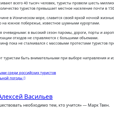
живают всего 40 тысяч человек, туристы провели шесть миллио
 количество туристов превышает местное население почти в 150
ичине в Ионическом море, славится своей яркой ночной жизнью
но на южное побережье, известное шумными курортами.
ся очевидными: в высокий сезон паромы, дороги, порты и аэро
изации отходов не справляются с большими объемами.
кинф пока не сталкивался с массовыми протестами туристов пр
ют туристам быть внимательными при выборе направления и и
ыми среди российских туристов
льной погоды
Алексей Васильев
ествовать необходимо тем, кто учится» — Марк Твен.