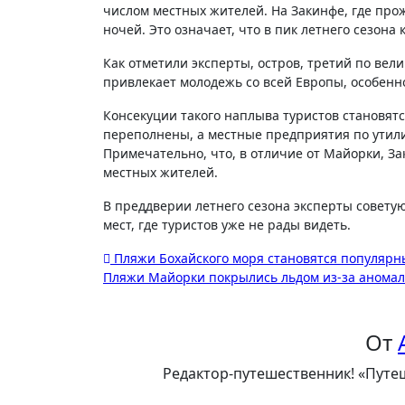
числом местных жителей. На Закинфе, где про
ночей. Это означает, что в пик летнего сезона
Как отметили эксперты, остров, третий по вел
привлекает молодежь со всей Европы, особен
Консекуции такого наплыва туристов становят
переполнены, а местные предприятия по утил
Примечательно, что, в отличие от Майорки, За
местных жителей.
В преддверии летнего сезона эксперты совету
мест, где туристов уже не рады видеть.
Навигация
Пляжи Бохайского моря становятся популярн
Пляжи Майорки покрылись льдом из-за анома
по
записям
От
Редактор-путешественник! «Путеш