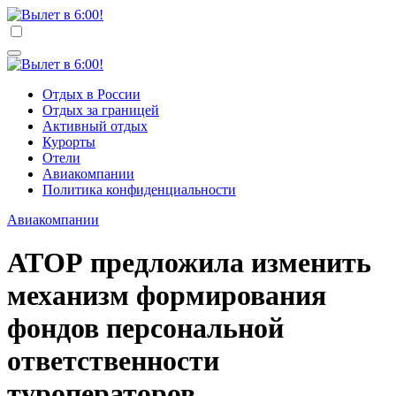
Перейти
к
Вылет в 6:00!
Учредитель ООО "Клуб регионов", ИНН 6685155934
содержимому
Генеральный директор: Чернокоз Ольга Валерьевна
info@gosrf.ru +7 (495) 920-51-49
Вылет в 6:00!
Учредитель ООО "Клуб регионов", ИНН 6685155934
Отдых в России
Генеральный директор: Чернокоз Ольга Валерьевна
Отдых за границей
info@gosrf.ru +7 (495) 920-51-49
Активный отдых
Курорты
Отели
Авиакомпании
Политика конфиденциальности
Авиакомпании
АТОР предложила изменить
механизм формирования
фондов персональной
ответственности
туроператоров