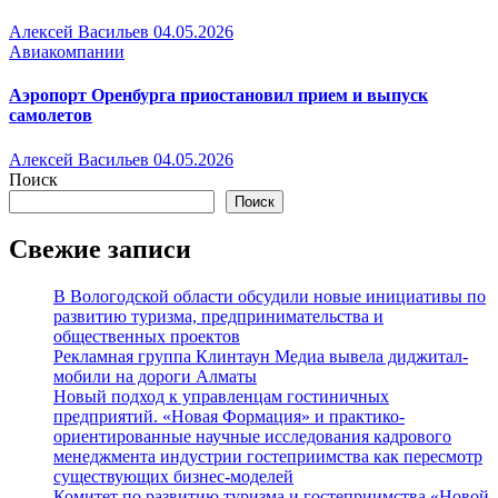
Алексей Васильев
04.05.2026
Авиакомпании
Аэропорт Оренбурга приостановил прием и выпуск
самолетов
Алексей Васильев
04.05.2026
Поиск
Поиск
Свежие записи
В Вологодской области обсудили новые инициативы по
развитию туризма, предпринимательства и
общественных проектов
Рекламная группа Клинтаун Медиа вывела диджитал-
мобили на дороги Алматы
Новый подход к управленцам гостиничных
предприятий. «Новая Формация» и практико-
ориентированные научные исследования кадрового
менеджмента индустрии гостеприимства как пересмотр
существующих бизнес-моделей
Комитет по развитию туризма и гостеприимства «Новой