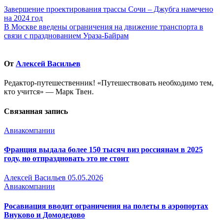
Навигация
Завершение проектирования трассы Сочи – Джубга намечено
на 2024 год
по
В Москве введены ограничения на движение транспорта в
записям
связи с празднованием Ураза-Байрам
От
Алексей Васильев
Редактор-путешественник! «Путешествовать необходимо тем,
кто учится» — Марк Твен.
Связанная запись
Авиакомпании
Франция выдала более 150 тысяч виз россиянам в 2025
году, но отпраздновать это не стоит
Алексей Васильев
05.05.2026
Авиакомпании
Росавиация вводит ограничения на полеты в аэропортах
Внуково и Домодедово