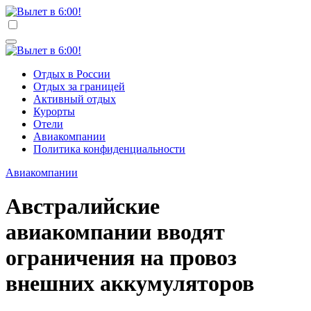
Перейти
к
Вылет в 6:00!
Учредитель ООО "Клуб регионов", ИНН 6685155934
содержимому
Генеральный директор: Чернокоз Ольга Валерьевна
info@gosrf.ru +7 (495) 920-51-49
Вылет в 6:00!
Учредитель ООО "Клуб регионов", ИНН 6685155934
Отдых в России
Генеральный директор: Чернокоз Ольга Валерьевна
Отдых за границей
info@gosrf.ru +7 (495) 920-51-49
Активный отдых
Курорты
Отели
Авиакомпании
Политика конфиденциальности
Авиакомпании
Австралийские
авиакомпании вводят
ограничения на провоз
внешних аккумуляторов