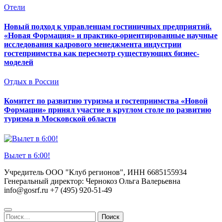
Отели
Новый подход к управленцам гостиничных предприятий.
«Новая Формация» и практико-ориентированные научные
исследования кадрового менеджмента индустрии
гостеприимства как пересмотр существующих бизнес-
моделей
Отдых в России
Комитет по развитию туризма и гостеприимства «Новой
Формации» принял участие в круглом столе по развитию
туризма в Московской области
Вылет в 6:00!
Учредитель ООО "Клуб регионов", ИНН 6685155934
Генеральный директор: Чернокоз Ольга Валерьевна
info@gosrf.ru +7 (495) 920-51-49
Найти: