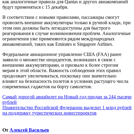
как аналогичные правила для Qantas и других авиакомпаний
будут применяться с 15 декабря.
В соответствии с новыми правилами, пассажиры смогут
провозить внешние аккумуляторы только в ручной клади, при
этом они должны быть легкодоступны для быстрого
реагирования в случае возникновения проблем. Аналогичные
ограничения уже применяются рядом международных
авиакомпаний, таких как Emirates и Singapore Airlines.
Федеральное авиационное управление США (FAA) ранее
заявило о множестве инцидентов, возникших в связи с
внешними аккумуляторами, и призвало к более строгим
мерам в этой области. Важность соблюдения этих правил
продолжает увеличиваться, поскольку они значительно
влияют на безопасность полетов в условиях растущего числа
современных гаджетов на борту самолетов.
Навигация
Самый дорогой авиабилет на Новый год продан за 244 тысячи
рублей
по
Правительство Российской Федерации выделит 1 млрд рублей
записям
на поддержку туристических инвестпроектов
От
Алексей Васильев