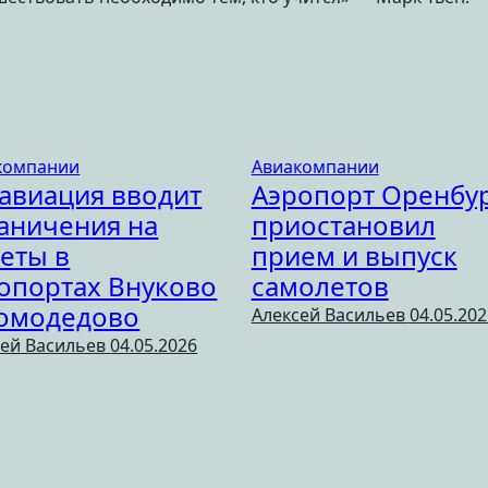
компании
Авиакомпании
авиация вводит
Аэропорт Оренбу
аничения на
приостановил
еты в
прием и выпуск
опортах Внуково
самолетов
омодедово
Алексей Васильев
04.05.202
сей Васильев
04.05.2026