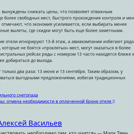
а, вынуждены снижать цены, что позволяет отважным
е более свободных мест, быстрого прохождения контроля и ме
 отмечают, что экономия усиливается, если выбирать менее
чные вылеты, где скидки могут быть еще более заметными.
ие отели игнорируют 13-й этаж, а авиакомпании избегают рядо
которые не боятся «проклятых» мест, могут оказаться в более
гистральных рейсах ряды с номером 13 часто находятся ближе 
ее добираться до выхода.
 только два раза: 13 июня и 13 сентября. Таким образом, у
оваться выгодными предложениями, избегая традиционных
.
ильного снегопада
зы: отмена необходимости в оплаченной броне отеля
Алексей Васильев
ествовать необходимо тем, кто учится» — Марк Твен.