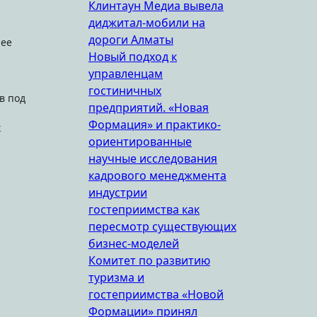
Клинтаун Медиа вывела
диджитал-мобили на
дороги Алматы
нее
Новый подход к
управленцам
гостиничных
в под
предприятий. «Новая
Формация» и практико-
к
ориентированные
научные исследования
кадрового менеджмента
индустрии
гостеприимства как
пересмотр существующих
бизнес-моделей
Комитет по развитию
туризма и
гостеприимства «Новой
Формации» принял