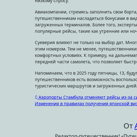
низкому спросу.
Авиакомпании, стремясь заполнить свои борт
путешественникам насладиться бонусами в вид
загруженных терминалов. Более того, эксперты
популярные рейсы, такие как утренние или но
Суеверия влияют не только на выбор дат. Мног
этим номером. Тем не менее, путешественники, 
комфортных условиях. К примеру, на дальнема
передней части самолета, что позволяет быстр
Напоминаем, что в 2025 году пятницы, 13, будут
путешественников есть возможность воспольз
туристических маршрутов и загруженных дней
Навигация
Аэропорты Стамбула отменяют рейсы из-за с
Изменения в правилах получения японской ви
по
записям
От
Редактор-путешественник! «Путеш