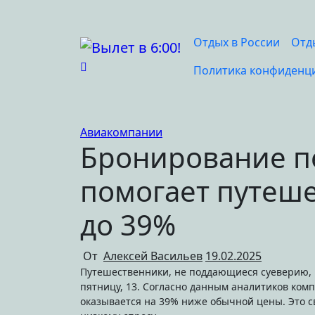
Перейти
к
содержимому
Отдых в России
Отд
Политика конфиденц
Авиакомпании
Бронирование пе
помогает путеш
до 39%
От
Алексей Васильев
19.02.2025
Путешественники, не поддающиеся суеверию, могут существенно сократить расходы, бронируя перелеты на
пятницу, 13. Согласно данным аналитиков комп
оказывается на 39% ниже обычной цены. Это св