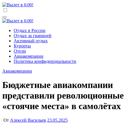
Перейти
к
Вылет в 6:00!
Учредитель ООО "Клуб регионов", ИНН 6685155934
содержимому
Генеральный директор: Чернокоз Ольга Валерьевна
info@gosrf.ru +7 (495) 920-51-49
Вылет в 6:00!
Учредитель ООО "Клуб регионов", ИНН 6685155934
Отдых в России
Генеральный директор: Чернокоз Ольга Валерьевна
Отдых за границей
info@gosrf.ru +7 (495) 920-51-49
Активный отдых
Курорты
Отели
Авиакомпании
Политика конфиденциальности
Авиакомпании
Бюджетные авиакомпании
представили революционные
«стоячиe места» в самолётах
От
Алексей Васильев
23.05.2025