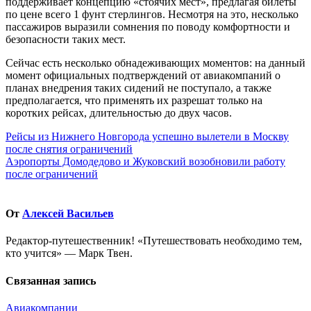
поддерживает концепцию «стоячих мест», предлагая билеты
по цене всего 1 фунт стерлингов. Несмотря на это, несколько
пассажиров выразили сомнения по поводу комфортности и
безопасности таких мест.
Сейчас есть несколько обнадеживающих моментов: на данный
момент официальных подтверждений от авиакомпаний о
планах внедрения таких сидений не поступало, а также
предполагается, что применять их разрешат только на
коротких рейсах, длительностью до двух часов.
Навигация
Рейсы из Нижнего Новгорода успешно вылетели в Москву
после снятия ограничений
по
Аэропорты Домодедово и Жуковский возобновили работу
записям
после ограничений
От
Алексей Васильев
Редактор-путешественник! «Путешествовать необходимо тем,
кто учится» — Марк Твен.
Связанная запись
Авиакомпании