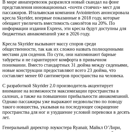
В мире авиаперевозок разразился новый скандал на фоне
представления инновационных «почти стоячих» мест для
пассажиров. Итальянская компания Aviointeriors анонсировала
кресла Skyrider, впервые показанные в 2018 году, которые
обещают увеличить вместимость самолётов на 20%. По
информации издания Express, эти кресла будут доступны для
бюджетных авиакомпаний уже в 2026 году.
Кресла Skyrider вызывают массу споров среди
общественности, так как их сложно назвать полноценными
местами для сидения. По сути, они напоминают барные
табуреты и не гарантируют комфорта в привычном
понимании. Вместо стандартных 31 дюйма между сиденьями,
новые конструкции предоставляют всего 23 дюйма, что
составляет менее 60 сантиметров пространства на человека.
С разработкой Skyrider 2.0 производитель акцентирует
внимание на возможности максимизации пространства в
салонах, а также на повышении прибыльности авиакомпаний.
Однако пассажиры уже выражают недовольство по поводу
такого новшества, указывая на последующее сокращение
пространства для ног и ухудшение условий перевозки в десять
лет.
Генеральный директор лоукостера Ryanair, Майкл О’Лири,