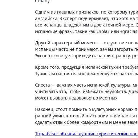
страну.
Одним из главных признаков, по которому турис
английски. Эксперт подчеркивает, что хотя на
все испанцы владеют им в достаточной мере. 
испанские фразы, такие как «hola» или «gracia
Другой характерный момент — отсутствие пони
Испанцы часто не понимают, зачем загорать 
Эксперт советует приходить на пляж рано утро
Кроме того, продукция испанской кухни требуе
Туристам настоятельно рекомендуется заказыва
Сиеста — важная часть испанской культуры, м
учитывать это, чтобы избежать неудобств. Дре
может вызвать недовольство местных.
Наконец, стоит помнить о культурных нормах п
ранний ужин, который в Испании начинается п
сделать отдых более комфортным и менее зам
Навигация
Tripadvisor объявил лучшие туристические нап