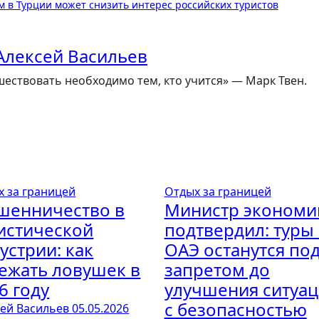
м в Турции может снизить интерес российских туристов
Алексей Васильев
ествовать необходимо тем, кто учится» — Марк Твен.
х за границей
Отдых за границей
шенничество в
Министр экономи
истической
подтвердил: туры 
устрии: как
ОАЭ останутся по
ежать ловушек в
запретом до
6 году
улучшения ситуа
с безопасностью
сей Васильев
05.05.2026