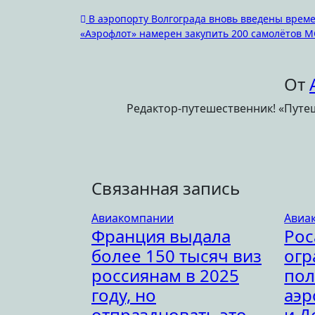
Навигация
В аэропорту Волгограда вновь введены врем
«Аэрофлот» намерен закупить 200 самолётов М
по
записям
От
Редактор-путешественник! «Путеш
Связанная запись
Авиакомпании
Авиа
Франция выдала
Рос
более 150 тысяч виз
огр
россиянам в 2025
пол
году, но
аэр
отпраздновать это
и Д