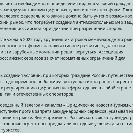
вляется необходимость определения видов и условий гражданс
ся между участниками цифровых туристических платформ. Такж
траслевого федерального закона должно быть учтено возможное
кий рынок, что потребует создания антимонопольных мер за
менения российской юрисдикции при разрешении споров.
ле ухода в 2022 году крупнейших игроков международного рын
чественные платформы начали активное развитие, однако они
ли эти зарубежные компании решат вернуться. Ассоциация
 российских сервисов за счет нормативных ограничений для
 создания условий, при которых граждане России, путешеству
сы, одновременно не блокируя доступ для иностранных агрегат
к регулированию цифровых платформ, однако в любой стране
в, так и отечественных операторов.
роведенный Телеграм-каналом «Юридические новости-Туризм», 
ыступили против запрета международных сервисов, указывая н
словий на рынке. Вице-президент Российского союза туриндуст
чественные агрегаторы предлагали выгодные условия для гости
 туристов.