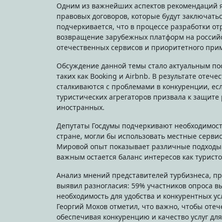
Одним из важнейших аспектов рекомендаций я
правовых договоров, которые будут заключать
подчеркивается, что в процессе разработки о
возвращение зарубежных платформ на российс
отечественных сервисов и приоритетного при
Обсуждение данной темы стало актуальным пос
таких как Booking и Airbnb. В результате оте
сталкиваются с проблемами в конкуренции, ес
туристических агрегаторов призвала к защите
иностранных.
Депутаты Госдумы подчеркивают необходимость
стране, могли бы использовать местные серви
Мировой опыт показывает различные подходы 
важным остается баланс интересов как туристо
Анализ мнений представителей турбизнеса, п
выявил разногласия: 59% участников опроса в
необходимость для удобства и конкурентных у
Георгий Мохов отметил, что важно, чтобы оте
обеспечивая конкуренцию и качество услуг для