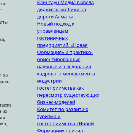
Клинтаун Медиа вывела
ко-
диджитал-мобили на
е
дороги Алматы
щиты
Новый подход к
управленцам
гостиничных
ка,
предприятий. «Новая
Формация» и практико-
ориентированные
научные исследования
кадрового менеджмента
я по
индустрии
оров.
гостеприимства как
пересмотр существующих
бизнес-моделей
также
Комитет по развитию
а их
туризма и
рии
гостеприимства «Новой
ниц,
Формации» принял