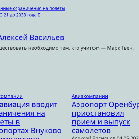
енные ограничения на полеты
С-21 до 2033 года
Алексей Васильев
ествовать необходимо тем, кто учится» — Марк Твен.
компании
Авиакомпании
авиация вводит
Аэропорт Оренбу
аничения на
приостановил
еты в
прием и выпуск
опортах Внуково
самолетов
омодедово
Алексей Васильев
04.05.202