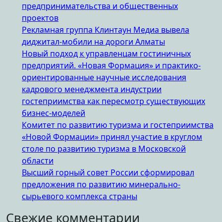
предпринимательства и общественных
проектов
Рекламная группа Клинтаун Медиа вывела
диджитал-мобили на дороги Алматы
Новый подход к управленцам гостиничных
предприятий. «Новая Формация» и практико-
ориентированные научные исследования
кадрового менеджмента индустрии
гостеприимства как пересмотр существующих
бизнес-моделей
Комитет по развитию туризма и гостеприимства
«Новой Формации» принял участие в круглом
столе по развитию туризма в Московской
области
Высший горный совет России сформировал
предложения по развитию минерально-
сырьевого комплекса страны
Свежие комментарии