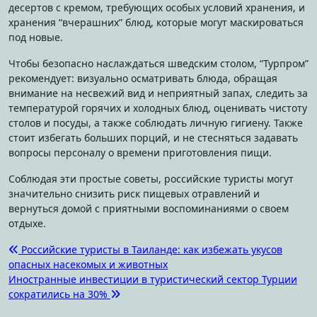
десертов с кремом, требующих особых условий хранения, и
хранения “вчерашних” блюд, которые могут маскироваться
под новые.
Чтобы безопасно наслаждаться шведским столом, “Турпром”
рекомендует: визуально осматривать блюда, обращая
внимание на несвежий вид и неприятный запах, следить за
температурой горячих и холодных блюд, оценивать чистоту
столов и посуды, а также соблюдать личную гигиену. Также
стоит избегать больших порций, и не стесняться задавать
вопросы персоналу о времени приготовления пищи.
Соблюдая эти простые советы, российские туристы могут
значительно снизить риск пищевых отравлений и
вернуться домой с приятными воспоминаниями о своем
отдыхе.
Навигация
Российские туристы в Таиланде: как избежать укусов
опасных насекомых и животных
по
Иностранные инвестиции в туристический сектор Турции
записям
сократились на 30%