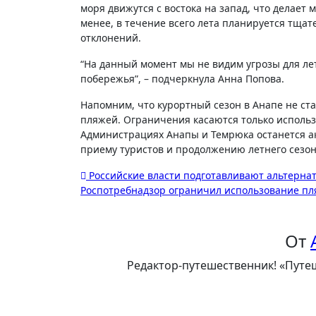
моря движутся с востока на запад, что делает
менее, в течение всего лета планируется тщ
отклонений.
“На данный момент мы не видим угрозы для лет
побережья”, – подчеркнула Анна Попова.
Напомним, что курортный сезон в Анапе не ста
пляжей. Ограничения касаются только использ
Администрациях Анапы и Темрюка останется ак
приему туристов и продолжению летнего сезон
Навигация
Российские власти подготавливают альтерна
Роспотребнадзор ограничил использование пл
по
записям
От
Редактор-путешественник! «Путеш