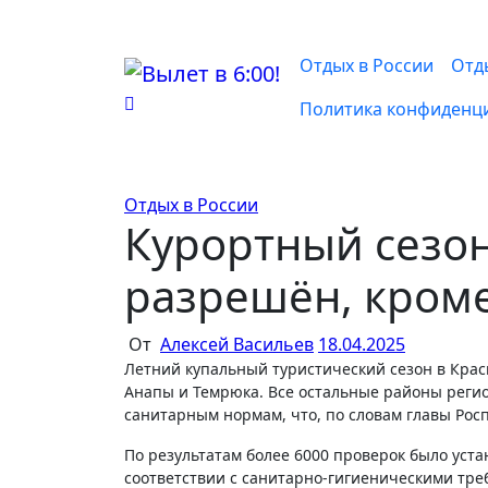
Перейти
к
содержимому
Отдых в России
Отд
Политика конфиденц
Отдых в России
Курортный сезон
разрешён, кром
От
Алексей Васильев
18.04.2025
Летний купальный туристический сезон в Краснодарском крае официально разрешён, за исключением курортов
Анапы и Темрюка. Все остальные районы регио
санитарным нормам, что, по словам главы Ро
По результатам более 6000 проверок было уста
соответствии с санитарно-гигиеническими тр