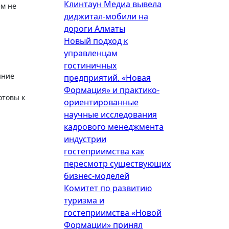
Клинтаун Медиа вывела
ем не
диджитал-мобили на
дороги Алматы
Новый подход к
управленцам
гостиничных
яние
предприятий. «Новая
Формация» и практико-
отовы к
ориентированные
научные исследования
кадрового менеджмента
индустрии
гостеприимства как
пересмотр существующих
бизнес-моделей
Комитет по развитию
туризма и
гостеприимства «Новой
Формации» принял