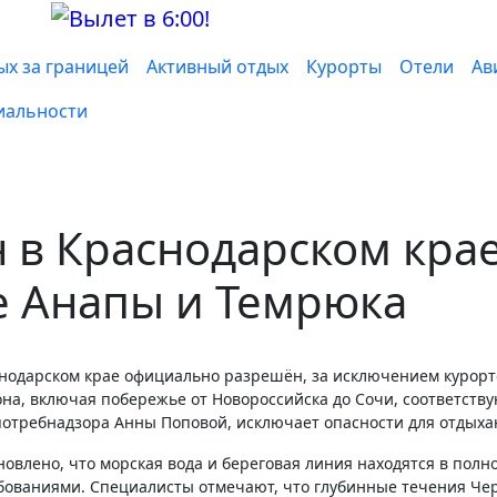
ых за границей
Активный отдых
Курорты
Отели
Ав
иальности
 в Краснодарском кра
е Анапы и Темрюка
на, включая побережье от Новороссийска до Сочи, соответств
спотребнадзора Анны Поповой, исключает опасности для отдых
новлено, что морская вода и береговая линия находятся в полн
ебованиями. Специалисты отмечают, что глубинные течения Че