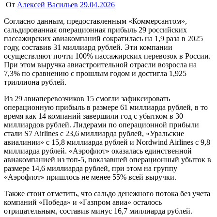
От
Алексей Васильев
29.04.2026
Согласно данным, предоставленным «Коммерсантом»,
сальдированная операционная прибыль 29 российских
пассажирских авиакомпаний сократилась на 1,9 раза в 2025
году, составив 31 миллиард рублей. Эти компании
осуществляют почти 100% пассажирских перевозок в России.
При этом выручка авиастроительной отрасли возросла на
7,3% по сравнению с прошлым годом и достигла 1,925
триллиона рублей.
Из 29 авиаперевозчиков 15 смогли зафиксировать
операционную прибыль в размере 61 миллиарда рублей, в то
время как 14 компаний завершили год с убытком в 30
миллиардов рублей. Лидерами по операционной прибыли
стали S7 Airlines с 23,6 миллиарда рублей, «Уральские
авиалинии» с 15,8 миллиарда рублей и Nordwind Airlines с 9,8
миллиарда рублей. «Аэрофлот» оказалась единственной
авиакомпанией из топ-5, показавшей операционный убыток в
размере 14,6 миллиарда рублей, при этом на группу
«Аэрофлот» пришлось не менее 55% всей выручки.
Также стоит отметить, что сальдо денежного потока без учета
компаний «Победа» и «Газпром авиа» осталось
отрицательным, составив минус 16,7 миллиарда рублей.