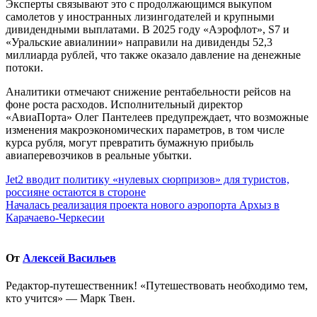
Эксперты связывают это с продолжающимся выкупом
самолетов у иностранных лизингодателей и крупными
дивидендными выплатами. В 2025 году «Аэрофлот», S7 и
«Уральские авиалинии» направили на дивиденды 52,3
миллиарда рублей, что также оказало давление на денежные
потоки.
Аналитики отмечают снижение рентабельности рейсов на
фоне роста расходов. Исполнительный директор
«АвиаПорта» Олег Пантелеев предупреждает, что возможные
изменения макроэкономических параметров, в том числе
курса рубля, могут превратить бумажную прибыль
авиаперевозчиков в реальные убытки.
Навигация
Jet2 вводит политику «нулевых сюрпризов» для туристов,
россияне остаются в стороне
по
Началась реализация проекта нового аэропорта Архыз в
записям
Карачаево-Черкесии
От
Алексей Васильев
Редактор-путешественник! «Путешествовать необходимо тем,
кто учится» — Марк Твен.