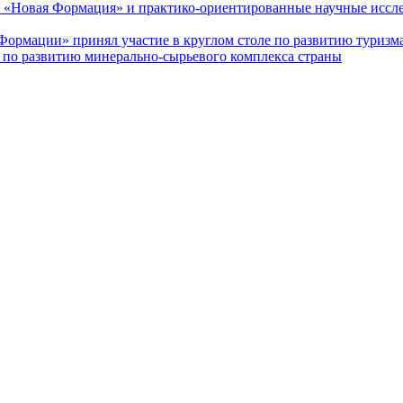
 «Новая Формация» и практико-ориентированные научные иссле
Формации» принял участие в круглом столе по развитию туризм
по развитию минерально-сырьевого комплекса страны