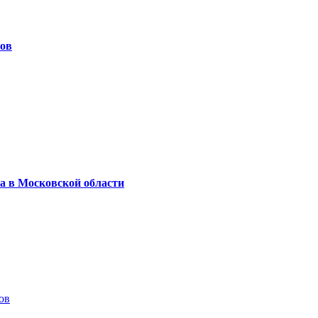
тов
а в Московской области
ов