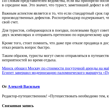
По словам представителей ведомства, если вы приобрели босоно
в середине мая. Это значит, что турист, заметивший дефект в 
Важным аспектом является и то, что если стандартный срок гар
производственных дефектов. Роспотребнадзор подчеркивает, что
свой счет.
Для туристов, собирающихся в поездки, полезными будут сове
двух экземплярах и отправить претензию по юридическому ад
Кроме того, стоит помнить, что даже при отказе продавца в до
отказ решить вопрос быстро.
Таким образом, туристы могут смело отправляться в путешестви
неприятностей во время отдыха.
Навигация
Минск обошел Москву по стоимости посуточной аренды на ма
Египет завершил модернизацию паломнического маршрута «Пу
по
записям
От
Алексей Васильев
Редактор-путешественник! «Путешествовать необходимо тем, к
Связанная запись