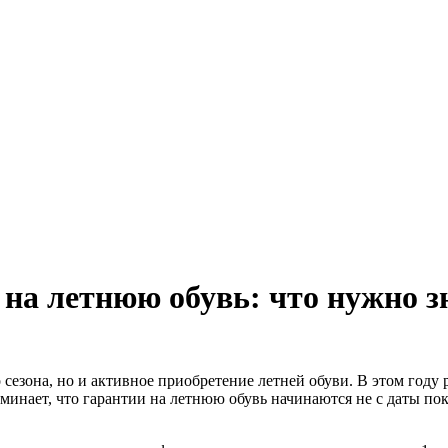
 директор: Чернокоз Ольга Валерьевна info@gosrf.ru +7 (495) 
 директор: Чернокоз Ольга Валерьевна info@gosrf.ru +7 (495) 
 на летнюю обувь: что нужно з
инает, что гарантии на летнюю обувь начинаются не с даты поку