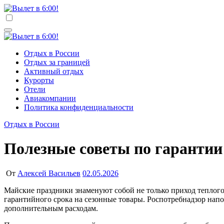
Перейти
к
Вылет в 6:00!
Учредитель ООО "Клуб регионов", ИНН 6685155934 Генеральный
содержимому
Вылет в 6:00!
Учредитель ООО "Клуб регионов", ИНН 6685155934 Генеральный
Отдых в России
Отдых за границей
Активный отдых
Курорты
Отели
Авиакомпании
Политика конфиденциальности
Отдых в России
Полезные советы по гарантии
От
Алексей Васильев
02.05.2026
Майские праздники знаменуют собой не только приход теплого сезона, но и активное приобретение летней обуви. В этом году российским туристам следует обратить внимание на нюансы
гарантийного срока на сезонные товары. Роспотребнадзор напом
дополнительным расходам.