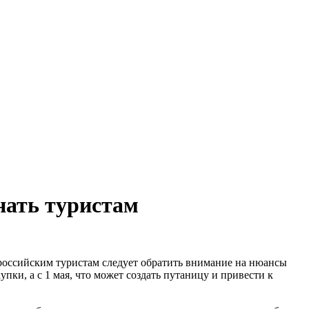
920-51-49
920-51-49
нать туристам
пки, а с 1 мая, что может создать путаницу и привести к