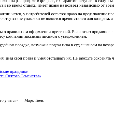
жки на распродаже в феврале, их гарантии вступает в силу 1 мая
обуви во время отдыха, имеет право на возврат независимо от вр
антии истек, у потребителей остается право на предъявление пре
 отсутствие упаковки не является препятствием для возврата, а 
ты о правильном оформлении претензий. Если отказ продавцов в
ресу компании заказным письмом с уведомлением.
судебном порядке, возможна подача иска в суд с шансом на возв
я, зная свои права и умея отстаивать их. Не забудьте сохранять
йские праздники
ть Святого Семейства»
то учится» — Марк Твен.