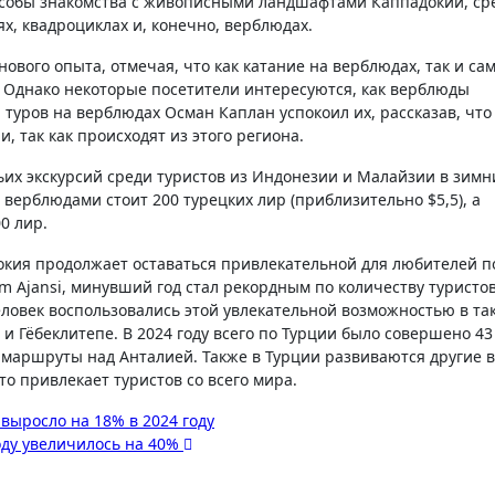
особы знакомства с живописными ландшафтами Каппадокии, ср
х, квадроциклах и, конечно, верблюдах.
вого опыта, отмечая, что как катание на верблюдах, так и са
 Однако некоторые посетители интересуются, как верблюды
туров на верблюдах Осман Каплан успокоил их, рассказав, что
 так как происходят из этого региона.
их экскурсий среди туристов из Индонезии и Малайзии в зимн
 верблюдами стоит 200 турецких лир (приблизительно $5,5), а
0 лир.
окия продолжает оставаться привлекательной для любителей п
 Ajansi, минувший год стал рекордным по количеству туристов
ловек воспользовались этой увлекательной возможностью в та
 и Гёбеклитепе. В 2024 году всего по Турции было совершено 43
 маршруты над Анталией. Также в Турции развиваются другие 
то привлекает туристов со всего мира.
выросло на 18% в 2024 году
оду увеличилось на 40%