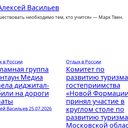
Алексей Васильев
ествовать необходимо тем, кто учится» — Марк Твен.
х в России
Отдых в России
ламная группа
Комитет по
нтаун Медиа
развитию туризма
ела диджитал-
гостеприимства
или на дороги
«Новой Формаци
маты
принял участие в
круглом столе по
сей Васильев
25.07.2026
развитию туризма
Московской обла