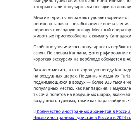
вынудило туристов искать альтернативные сп
которых стали популярными поездки на лошадя
Многие туристы выражают удовлетворение от но
регион оставляют незабываемые впечатления.
переносят холодную погоду. Местный оператор 
животные приспособлены к климату Каппадокии,
Особенно увеличилась популярность верблюжь
сезон. По словам Каплана, фотографирование с
короткая экскурсия на верблюде обойдется в 40
Важно отметить, что в хорошую погоду Каппад
на воздушных шарах. По данным издания Turizm
поднимающихся в воздух — более 933 тысяч че
популярных местах, как Каппадокия, Памуккале
тысячи полетов на воздушных шарах, включая
воздушного туризма, такие как параглайдинг, ч
Навигация
Количество иностранных абонентов в России 
Число иностранных туристов в России в 2024 г
по