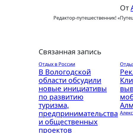
записям
От
Редактор-путешественник! «Путеш
Связанная запись
Отдых в России
Отды
В Вологодской
Рек
области обсудили
Кли
новые инициативы
выв
по развитию
моб
туризма,
Ал
предпринимательства
Алек
и общественных
проектов