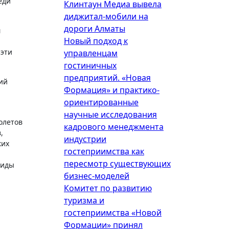
еди
Клинтаун Медиа вывела
диджитал-мобили на
дороги Алматы
м
Новый подход к
 эти
управленцам
гостиничных
предприятий. «Новая
ий
Формация» и практико-
ориентированные
научные исследования
олетов
кадрового менеджмента
,
индустрии
ких
гостеприимства как
пересмотр существующих
виды
бизнес-моделей
Комитет по развитию
туризма и
гостеприимства «Новой
Формации» принял