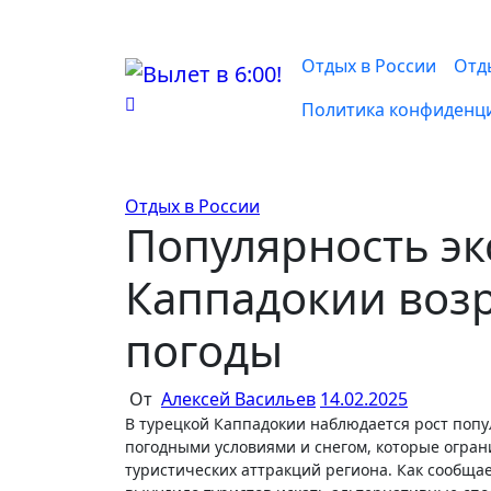
Перейти
к
содержимому
Отдых в России
Отд
Политика конфиденц
Отдых в России
Популярность эк
Каппадокии возр
погоды
От
Алексей Васильев
14.02.2025
В турецкой Каппадокии наблюдается рост популярности экскурсий на верблюдах, вызванный неблагоприятными
погодными условиями и снегом, которые огра
туристических аттракций региона. Как сообщает