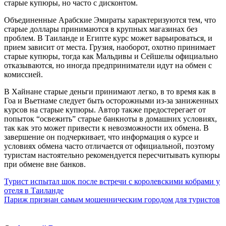
старые купюры, но часто с дисконтом.
Объединенные Арабские Эмираты характеризуются тем, что
старые доллары принимаются в крупных магазинах без
проблем. В Таиланде и Египте курс может варьироваться, и
прием зависит от места. Грузия, наоборот, охотно принимает
старые купюры, тогда как Мальдивы и Сейшелы официально
отказываются, но иногда предприниматели идут на обмен с
комиссией.
В Хайнане старые деньги принимают легко, в то время как в
Гоа и Вьетнаме следует быть осторожными из-за заниженных
курсов на старые купюры. Автор также предостерегает от
попыток “освежить” старые банкноты в домашних условиях,
так как это может привести к невозможности их обмена. В
завершение он подчеркивает, что информация о курсе и
условиях обмена часто отличается от официальной, поэтому
туристам настоятельно рекомендуется пересчитывать купюры
при обмене вне банков.
Навигация
Турист испытал шок после встречи с королевскими кобрами у
отеля в Таиланде
по
Париж признан самым мошенническим городом для туристов
записям