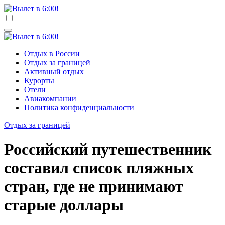
Перейти
к
Вылет в 6:00!
Учредитель ООО "Клуб регионов", ИНН 6685155934
содержимому
Генеральный директор: Чернокоз Ольга Валерьевна
info@gosrf.ru +7 (495) 920-51-49
Вылет в 6:00!
Учредитель ООО "Клуб регионов", ИНН 6685155934
Отдых в России
Генеральный директор: Чернокоз Ольга Валерьевна
Отдых за границей
info@gosrf.ru +7 (495) 920-51-49
Активный отдых
Курорты
Отели
Авиакомпании
Политика конфиденциальности
Отдых за границей
Российский путешественник
составил список пляжных
стран, где не принимают
старые доллары