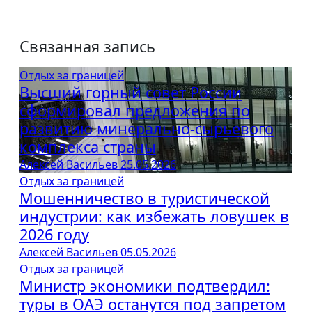
Связанная запись
Отдых за границей
Высший горный совет России
сформировал предложения по
развитию минерально-сырьевого
комплекса страны
Алексей Васильев
25.05.2026
Отдых за границей
Мошенничество в туристической
индустрии: как избежать ловушек в
2026 году
Алексей Васильев
05.05.2026
Отдых за границей
Министр экономики подтвердил:
туры в ОАЭ останутся под запретом