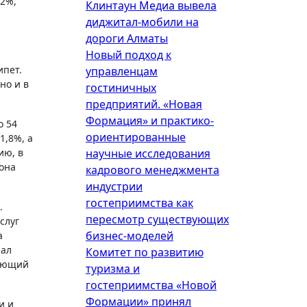
 2%,
Клинтаун Медиа вывела
диджитал-мобили на
дороги Алматы
Новый подход к
ипет.
управленцам
но и в
гостиничных
предприятий. «Новая
Формация» и практико-
о 54
ориентированные
1,8%, а
ию, в
научные исследования
 она
кадрового менеджмента
индустрии
гостеприимства как
.
пересмотр существующих
слуг
бизнес-моделей
а
нал
Комитет по развитию
вующий
туризма и
гостеприимства «Новой
Формации» принял
и и