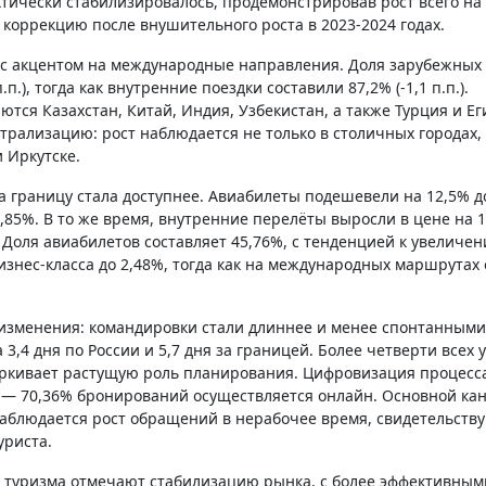
ктически стабилизировалось, продемонстрировав рост всего на
 коррекцию после внушительного роста в 2023-2024 годах.
 с акцентом на международные направления. Доля зарубежных
.), тогда как внутренние поездки составили 87,2% (-1,1 п.п.).
я Казахстан, Китай, Индия, Узбекистан, а также Турция и Ег
рализацию: рост наблюдается не только в столичных городах, 
 Иркутске.
а границу стала доступнее. Авиабилеты подешевели на 12,5% д
85%. В то же время, внутренние перелёты выросли в цене на 1
 Доля авиабилетов составляет 45,76%, с тенденцией к увеличен
бизнес-класса до 2,48%, тогда как на международных маршрутах
 изменения: командировки стали длиннее и менее спонтанными
,4 дня по России и 5,7 дня за границей. Более четверти всех у
черкивает растущую роль планирования. Цифровизация процесс
— 70,36% бронирований осуществляется онлайн. Основной ка
 наблюдается рост обращений в нерабочее время, свидетельст
уриста.
о туризма отмечают стабилизацию рынка, с более эффективным