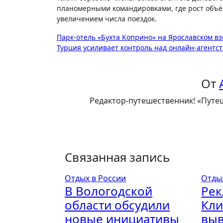
планомерными командировками, где рост объё
увеличением числа поездок.
Навигация
Парк-отель «Бухта Коприно» на Ярославском вз
Турция усиливает контроль над онлайн-агентс
по
записям
От
Редактор-путешественник! «Путеш
Связанная запись
Отдых в России
Отды
В Вологодской
Рек
области обсудили
Кли
новые инициативы
выв