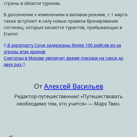
страны в области туризма.
В дополнение к изменениям в визовом режиме, с 1 марта
также вступают в силу новые правила бронирования
гостиниц, которые касаются туристов, прибывающих в
Египет.
Навигация
В аэропорту Сочи задержаны более 100 рейсов из-за
угрозы атак дронов
по
Снегопад в Москве увеличит время поездки на такси до
записям
двух раз
От
Алексей Васильев
Редактор-путешественник! «Путешествовать
необходимо тем, кто учится» — Марк Твен.