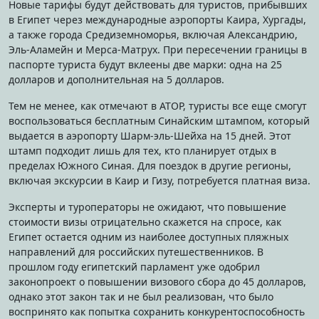
Новые тарифы будут действовать для туристов, прибывших
в Египет через международные аэропорты Каира, Хургады,
а также города Средиземноморья, включая Александрию,
Эль-Аламейн и Мерса-Матрух. При пересечении границы в
паспорте туриста будут вклеены две марки: одна на 25
долларов и дополнительная на 5 долларов.
Тем не менее, как отмечают в АТОР, туристы все еще смогут
воспользоваться бесплатным Синайским штампом, который
выдается в аэропорту Шарм-эль-Шейха на 15 дней. Этот
штамп подходит лишь для тех, кто планирует отдых в
пределах Южного Синая. Для поездок в другие регионы,
включая экскурсии в Каир и Гизу, потребуется платная виза.
Эксперты и туроператоры не ожидают, что повышение
стоимости визы отрицательно скажется на спросе, как
Египет остается одним из наиболее доступных пляжных
направлений для российских путешественников. В
прошлом году египетский парламент уже одобрил
законопроект о повышении визового сбора до 45 долларов,
однако этот закон так и не был реализован, что было
воспринято как попытка сохранить конкурентоспособность