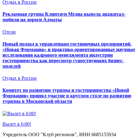
Отдых в России
Рекламная группа Клинтаун Медиа вывела диджитал-
мобили на дороги Алматы
Отели
Новый подход к управленцам гостиничных предприятий.
«Новая Формация» и практико-ориентированные научные
исследования кадрового менеджмента индустрии
гостеприимства как пересмотр существующих бизнес-
моделей
Отдых в России
Комитет по развитию туризма и гостеприимства «Новой
Формации» принял участие в круглом столе по развитию
туризма в Московской области
Вылет в 6:00!
Учредитель ООО "Клуб регионов", ИНН 6685155934