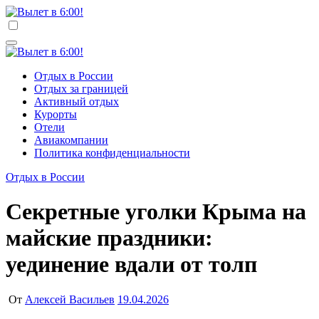
Перейти
к
Вылет в 6:00!
Учредитель ООО "Клуб регионов", ИНН 6685155934
содержимому
Генеральный директор: Чернокоз Ольга Валерьевна
info@gosrf.ru +7 (495) 920-51-49
Вылет в 6:00!
Учредитель ООО "Клуб регионов", ИНН 6685155934
Отдых в России
Генеральный директор: Чернокоз Ольга Валерьевна
Отдых за границей
info@gosrf.ru +7 (495) 920-51-49
Активный отдых
Курорты
Отели
Авиакомпании
Политика конфиденциальности
Отдых в России
Секретные уголки Крыма на
майские праздники:
уединение вдали от толп
От
Алексей Васильев
19.04.2026