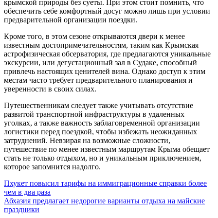
крымской природы без суеты. При этом стоит помнить, что
обеспечить себе комфортный досуг можно лишь при условии
предварительной организации поездки.
Кроме того, в этом сезоне открываются двери к менее
известным достопримечательностям, таким как Крымская
астрофизическая обсерватория, где предлагаются уникальные
экскурсии, или дегустационный зал в Судаке, способный
привлечь настоящих ценителей вина. Однако доступ к этим
местам часто требует предварительного планирования и
уверенности в своих силах.
Путешественникам следует также учитывать отсутствие
развитой транспортной инфраструктуры в удаленных
уголках, а также важность заблаговременной организации
логистики перед поездкой, чтобы избежать неожиданных
затруднений. Невзирая на возможные сложности,
путешествие по менее известным маршрутам Крыма обещает
стать не только отдыхом, но и уникальным приключением,
которое запомнится надолго.
Навигация
Пхукет повысил тарифы на иммиграционные справки более
чем в два раза
по
Абхазия предлагает недорогие варианты отдыха на майские
записям
праздники