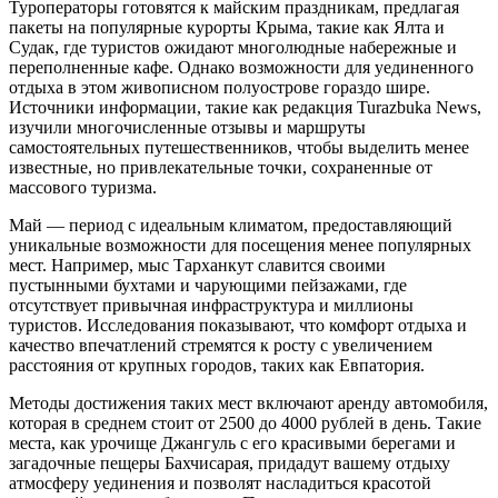
Туроператоры готовятся к майским праздникам, предлагая
пакеты на популярные курорты Крыма, такие как Ялта и
Судак, где туристов ожидают многолюдные набережные и
переполненные кафе. Однако возможности для уединенного
отдыха в этом живописном полуострове гораздо шире.
Источники информации, такие как редакция Turazbuka News,
изучили многочисленные отзывы и маршруты
самостоятельных путешественников, чтобы выделить менее
известные, но привлекательные точки, сохраненные от
массового туризма.
Май — период с идеальным климатом, предоставляющий
уникальные возможности для посещения менее популярных
мест. Например, мыс Тарханкут славится своими
пустынными бухтами и чарующими пейзажами, где
отсутствует привычная инфраструктура и миллионы
туристов. Исследования показывают, что комфорт отдыха и
качество впечатлений стремятся к росту с увеличением
расстояния от крупных городов, таких как Евпатория.
Методы достижения таких мест включают аренду автомобиля,
которая в среднем стоит от 2500 до 4000 рублей в день. Такие
места, как урочище Джангуль с его красивыми берегами и
загадочные пещеры Бахчисарая, придадут вашему отдыху
атмосферу уединения и позволят насладиться красотой