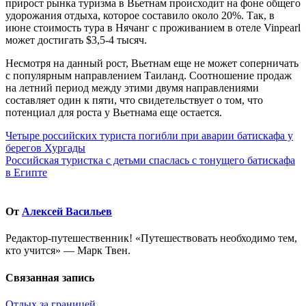
прирост рынка туризма в Вьетнам происходит на фоне общего
удорожания отдыха, которое составило около 20%. Так, в
июне стоимость тура в Нячанг с проживанием в отеле Vinpearl
может достигать $3,5-4 тысяч.
Несмотря на данный рост, Вьетнам еще не может соперничать
с популярным направлением Таиланд. Соотношение продаж
на летний период между этими двумя направлениями
составляет один к пяти, что свидетельствует о том, что
потенциал для роста у Вьетнама еще остается.
Навигация
Четыре российских туриста погибли при аварии батискафа у
берегов Хургады
по
Российская туристка с детьми спаслась с тонущего батискафа
записям
в Египте
От
Алексей Васильев
Редактор-путешественник! «Путешествовать необходимо тем,
кто учится» — Марк Твен.
Связанная запись
Отдых за границей