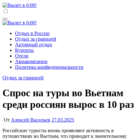
Перейти
к
Вылет в 6:00!
Учредитель ООО "Клуб регионов", ИНН 6685155934
содержимому
Генеральный директор: Чернокоз Ольга Валерьевна
info@gosrf.ru +7 (495) 920-51-49
Вылет в 6:00!
Учредитель ООО "Клуб регионов", ИНН 6685155934
Отдых в России
Генеральный директор: Чернокоз Ольга Валерьевна
Отдых за границей
info@gosrf.ru +7 (495) 920-51-49
Активный отдых
Курорты
Отели
Авиакомпании
Политика конфиденциальности
Отдых за границей
Спрос на туры во Вьетнам
среди россиян вырос в 10 раз
От
Алексей Васильев
27.03.2025
Российские туристы вновь проявляют активность в
путешествиях во Вьетнам, что приводит к значительному