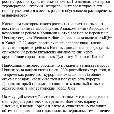
росту спроса на туристические пакеты. По данным экспертов
туроператора «Русский Экспресс», интерес к турам в эту
страну увеличился в десять раз, что обусловлено расширением
авиаперевозок.
Ключевым фактором такого роста специалисты называют
восстановление авиасообщения. Авиакомпания «Аэрофлот»
возобновила рейсы в Хошимин и открыла новые перелеты в
Нячанг, тогда как Vietnam Airlines вновь начала выполнять航班
в Ханой. С 22 марта российские авиаперевозчики также
запустили прямые рейсы в Нячанг. Дополнительно доступны
стыковочные рейсы китайских авиакомпаний через
крупнейшие города, такие как Гуанчжоу, Пекин и Шанхай.
Наибольший интерес россиян по-прежнему вызывает курорт
Нячанг, куда направляется почти 93% российских туристов, в
то время как ранее этот курорт занимал лишь 62% общего
объема поездок. Увеличивается и популярность курорта
Дананг, который предлагает совместить пляжный отдых с
экскурсиями в императорский город Хюэ.
На текущий момент Россия вновь занимает одно из ведущих
мест среди туристических групп во Вьетнаме, наряду с
Японией, Южной Кореей и Китаем, существенно увеличив
объемы по сравнению с доковидным периодом. Тем не менее,