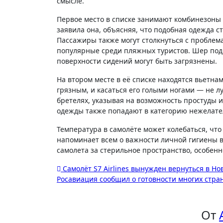
смысле.
Первое место в списке занимают комбинезоны и
заявила она, объясняя, что подобная одежда ст
Пассажиры также могут столкнуться с проблем
популярные среди пляжных туристов. Шер подч
поверхности сидений могут быть загрязнены.
На втором месте в её списке находятся вьетна
грязным, и касаться его голыми ногами — не л
бретелях, указывая на возможность простуды и
одежды также попадают в категорию нежелате
Температура в самолёте может колебаться, что
напоминает всем о важности личной гигиены в
самолета за стерильное пространство, особен
Навигация
Самолёт S7 Airlines вынужден вернуться в Но
Росавиация сообщил о готовности многих стра
по
записям
От