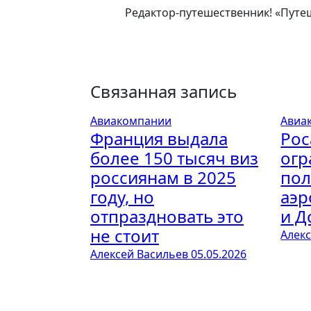
Редактор-путешественник! «Путеш
Связанная запись
Авиакомпании
Авиа
Франция выдала
Рос
более 150 тысяч виз
огр
россиянам в 2025
пол
году, но
аэр
отпраздновать это
и Д
не стоит
Алек
Алексей Васильев
05.05.2026