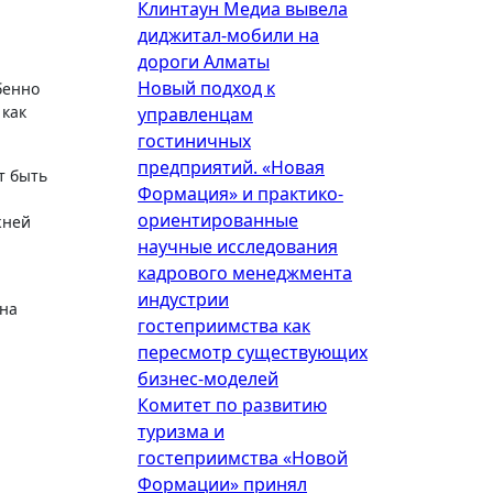
Клинтаун Медиа вывела
диджитал-мобили на
дороги Алматы
Новый подход к
бенно
 как
управленцам
гостиничных
предприятий. «Новая
т быть
Формация» и практико-
ориентированные
жней
научные исследования
кадрового менеджмента
индустрии
она
гостеприимства как
пересмотр существующих
бизнес-моделей
Комитет по развитию
туризма и
гостеприимства «Новой
Формации» принял