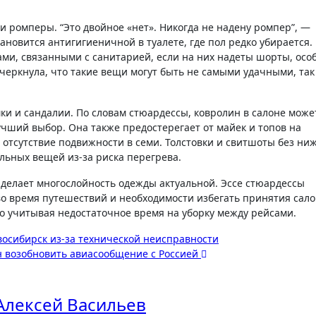
 ромперы. “Это двойное «нет». Никогда не надену ромпер”, —
ановится антигигиеничной в туалете, где пол редко убирается.
ами, связанными с санитарией, если на них надеты шорты, осо
еркнула, что такие вещи могут быть не самыми удачными, так
мки и сандалии. По словам стюардессы, ковролин в салоне може
учший выбор. Она также предостерегает от майек и топов на
 отсутствие подвижности в семи. Толстовки и свитшоты без ни
льных вещей из-за риска перегрева.
 делает многослойность одежды актуальной. Эссе стюардессы
о время путешествий и необходимости избегать принятия сал
но учитывая недостаточное время на уборку между рейсами.
восибирск из-за технической неисправности
н возобновить авиасообщение с Россией
Алексей Васильев