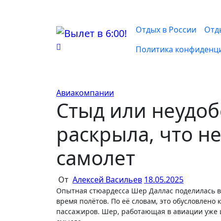
Перейти
к
содержимому
Отдых в России
Отд
Политика конфиденц
Авиакомпании
Стыд или неудоб
раскрыла, что не
самолет
От
Алексей Васильев
18.05.2025
Опытная стюардесса Шер Даллас поделилась в своём TikTok списком одежды, которую она никогда не надевает во
время полётов. По её словам, это обусловлено 
пассажиров. Шер, работающая в авиации уже ш