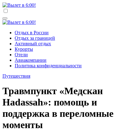
Перейти
к
Вылет в 6:00!
Учредитель ООО "Клуб регионов", ИНН 6685155934
содержимому
Генеральный директор: Чернокоз Ольга Валерьевна
info@gosrf.ru +7 (495) 920-51-49
Вылет в 6:00!
Учредитель ООО "Клуб регионов", ИНН 6685155934
Отдых в России
Генеральный директор: Чернокоз Ольга Валерьевна
Отдых за границей
info@gosrf.ru +7 (495) 920-51-49
Активный отдых
Курорты
Отели
Авиакомпании
Политика конфиденциальности
Путешествия
Травмпункт «Медскан
Hadassah»: помощь и
поддержка в переломные
моменты