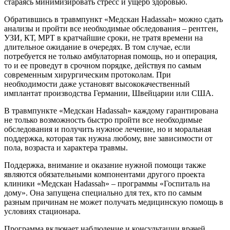
стараясь минимизировать стресс и ущерб здоровью.
Обратившись в травмпункт «Медскан Hadassah» можно сдать
анализы и пройти все необходимые обследования – рентген,
УЗИ, КТ, МРТ в кратчайшие сроки, не тратя времени на
длительное ожидание в очередях. В том случае, если
потребуется не только амбулаторная помощь, но и операция,
то и ее проведут в срочном порядке, действуя по самым
современным хирургическим протоколам. При
необходимости даже установят высококачественный
имплантат производства Германии, Швейцарии или США.
В травмпункте «Медскан Hadassah» каждому гарантирована
не только возможность быстро пройти все необходимые
обследования и получить нужное лечение, но и моральная
поддержка, которая так нужна любому, вне зависимости от
пола, возраста и характера травмы.
Поддержка, внимание и оказание нужной помощи также
являются обязательными компонентами другого проекта
клиники «Медскан Hadassah» – программы «Госпиталь на
дому». Она запущена специально для тех, кто по самым
разным причинам не может получать медицинскую помощь в
условиях стационара.
Программа включает наблюдение и консультации врачей,