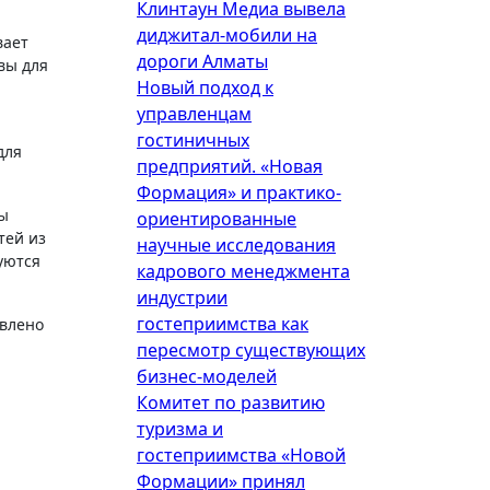
Клинтаун Медиа вывела
диджитал-мобили на
вает
дороги Алматы
вы для
Новый подход к
управленцам
гостиничных
для
предприятий. «Новая
Формация» и практико-
ны
ориентированные
тей из
научные исследования
уются
кадрового менеджмента
индустрии
гостеприимства как
овлено
пересмотр существующих
бизнес-моделей
Комитет по развитию
туризма и
гостеприимства «Новой
Формации» принял