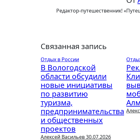
Редактор-путешественник! «Путеш
Связанная запись
Отдых в России
Отды
В Вологодской
Рек
области обсудили
Кли
новые инициативы
выв
по развитию
моб
туризма,
Ал
предпринимательства
Алек
и общественных
проектов
Алексей Васильев
30.07.2026