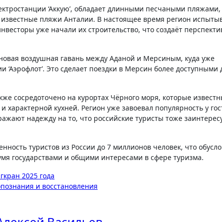
лектростанции ‘Аккую’, обладает длинными песчаными пляжами,
е известные пляжи Анталии. В настоящее время регион испыты
инвесторы уже начали их строительство, что создаёт перспекти
новая воздушная гавань между Аданой и Мерсиным, куда уже
 ‘Аэрофлот’. Это сделает поездки в Мерсин более доступными 
же сосредоточено на курортах Чёрного моря, которые извест
 характерной кухней. Регион уже завоевал популярность у гос
ражают надежду на то, что российские туристы тоже заинтерес
енность туристов из России до 7 миллионов человек, что обусл
мя государствами и общими интересами в сфере туризма.
гкран 2025 года
опознания и восстановления
Алексей Васильев