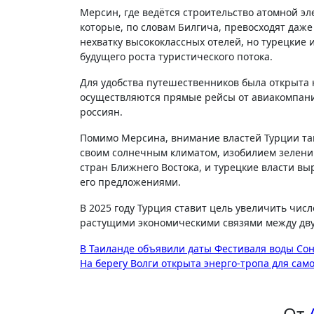
Мерсин, где ведётся строительство атомной э
которые, по словам Билгича, превосходят даж
нехватку высококлассных отелей, но турецкие 
будущего роста туристического потока.
Для удобства путешественников была открыта 
осуществляются прямые рейсы от авиакомпании
россиян.
Помимо Мерсина, внимание властей Турции так
своим солнечным климатом, изобилием зелени и
стран Ближнего Востока, и турецкие власти вы
его предложениями.
В 2025 году Турция ставит цель увеличить числ
растущими экономическими связями между дву
Навигация
В Таиланде объявили даты Фестиваля воды Сон
На берегу Волги открыта энерго-тропа для сам
по
записям
От