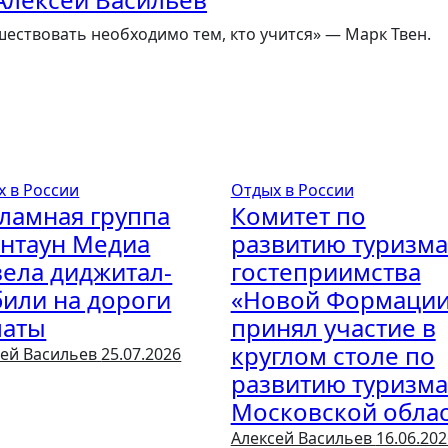
ествовать необходимо тем, кто учится» — Марк Твен.
х в России
Отдых в России
ламная группа
Комитет по
нтаун Медиа
развитию туризма
ела диджитал-
гостеприимства
или на дороги
«Новой Формаци
маты
принял участие в
круглом столе по
сей Васильев
25.07.2026
развитию туризма
Московской обла
Алексей Васильев
16.06.202