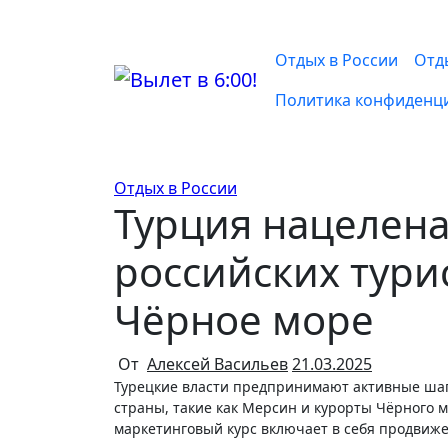
Перейти
к
содержимому
Отдых в России
Отд
Политика конфиденц
Отдых в России
Турция нацелен
российских тури
Чёрное море
От
Алексей Васильев
21.03.2025
Турецкие власти предпринимают активные шаги для привлечения российских туристов в менее известные регионы
страны, такие как Мерсин и курорты Чёрного м
маркетинговый курс включает в себя продвиж