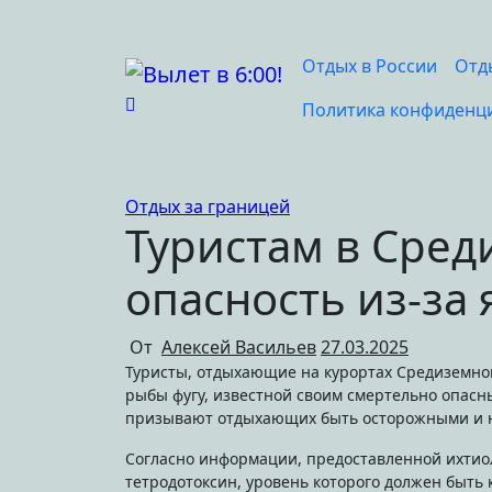
Перейти
к
содержимому
Отдых в России
Отд
Политика конфиденц
Отдых за границей
Туристам в Сре
опасность из-за
От
Алексей Васильев
27.03.2025
Туристы, отдыхающие на курортах Средиземного моря, получили предупреждение о возможном появлении ядовитой
рыбы фугу, известной своим смертельно опасн
призывают отдыхающих быть осторожными и не
Согласно информации, предоставленной ихтио
тетродотоксин, уровень которого должен быт