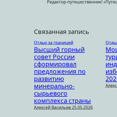
Редактор-путешественник! «Путеш
Связанная запись
Отдых за границей
Отды
Высший горный
Мо
совет России
тур
сформировал
инд
предложения по
изб
развитию
202
минерально-
Алек
сырьевого
комплекса страны
Алексей Васильев
25.05.2026