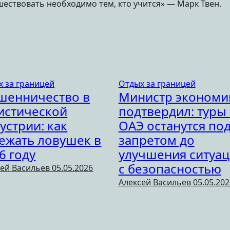
ествовать необходимо тем, кто учится» — Марк Твен.
х за границей
Отдых за границей
шенничество в
Министр экономи
истической
подтвердил: туры 
устрии: как
ОАЭ останутся по
ежать ловушек в
запретом до
6 году
улучшения ситуа
с безопасностью
сей Васильев
05.05.2026
Алексей Васильев
05.05.202