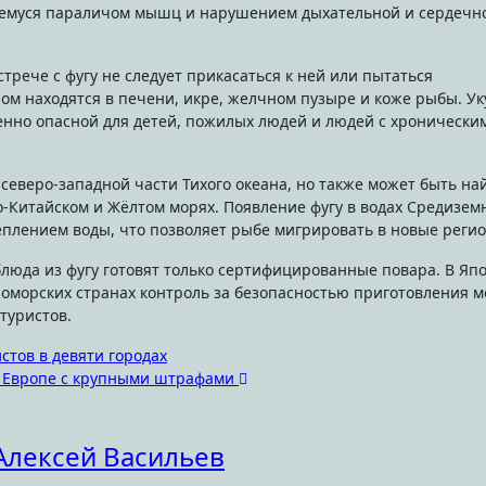
емуся параличом мышц и нарушением дыхательной и сердечн
трече с фугу не следует прикасаться к ней или пытаться
ом находятся в печени, икре, желчном пузыре и коже рыбы. Ук
енно опасной для детей, пожилых людей и людей с хронически
северо-западной части Тихого океана, но также может быть на
о-Китайском и Жёлтом морях. Появление фугу в водах Средизем
плением воды, что позволяет рыбе мигрировать в новые реги
блюда из фугу готовят только сертифицированные повара. В Яп
мноморских странах контроль за безопасностью приготовления 
туристов.
стов в девяти городах
в Европе с крупными штрафами
Алексей Васильев