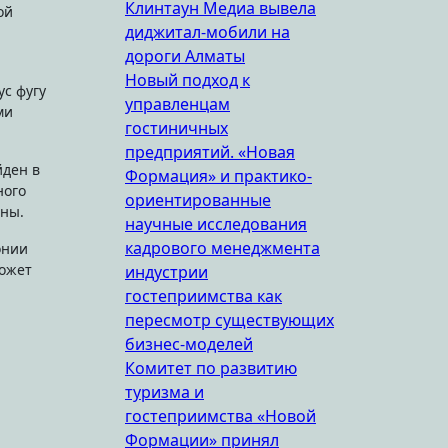
Клинтаун Медиа вывела
ой
диджитал-мобили на
дороги Алматы
Новый подход к
ус фугу
управленцам
ми
гостиничных
предприятий. «Новая
йден в
Формация» и практико-
ного
ориентированные
оны.
научные исследования
кадрового менеджмента
онии
может
индустрии
гостеприимства как
пересмотр существующих
бизнес-моделей
Комитет по развитию
туризма и
гостеприимства «Новой
Формации» принял