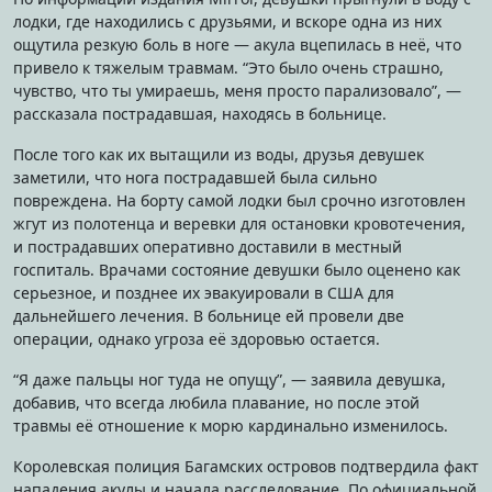
лодки, где находились с друзьями, и вскоре одна из них
ощутила резкую боль в ноге — акула вцепилась в неё, что
привело к тяжелым травмам. “Это было очень страшно,
чувство, что ты умираешь, меня просто парализовало”, —
рассказала пострадавшая, находясь в больнице.
После того как их вытащили из воды, друзья девушек
заметили, что нога пострадавшей была сильно
повреждена. На борту самой лодки был срочно изготовлен
жгут из полотенца и веревки для остановки кровотечения,
и пострадавших оперативно доставили в местный
госпиталь. Врачами состояние девушки было оценено как
серьезное, и позднее их эвакуировали в США для
дальнейшего лечения. В больнице ей провели две
операции, однако угроза её здоровью остается.
“Я даже пальцы ног туда не опущу”, — заявила девушка,
добавив, что всегда любила плавание, но после этой
травмы её отношение к морю кардинально изменилось.
Королевская полиция Багамских островов подтвердила факт
нападения акулы и начала расследование. По официальной