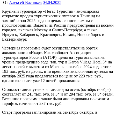
От
Алексей Васильев
04.04.2025
Крупный туроператор «Пегас Туристик» анонсировал
открытие продаж туристических путевок в Таиланд на
зимний сезон 2025 года по ценам, сопоставимым с
прошлогодними. Вылеты из России предусмотрены из восьми
городов, включая Москву и Санкт-Петербург, а также
Иркутск, Хабаровск, Красноярск, Казань, Новосибирск и
Екатеринбург.
Чартерная программа будет осуществляться на бортах
авиакомпании «Икар». Как сообщает Ассоциация
туроператоров России (АТОР), цены на туры остались на
уровне предыдущего года: так, тур в Karon Village Hotel 3* на
десять ночей с вылетом из Москвы в октябре 2024 года стоил
193 тыс. руб. на двоих, в то время как аналогичная путевка на
октябрь 2025 года предлагается по цене от 223 тыс. руб.,
однако включает уже 12 ночей проживания.
Стоимость авиапутевок в Таиланд на осень (октябрь-ноябрь)
составляет от 241 тыс. руб. за 3* и от 294 тыс. руб. за 5* отели.
Весенние программы также были анонсированы по схожим
тарифам, начиная от 287 тыс. руб.
Старт программ запланирован на сентябрь-октябрь, в