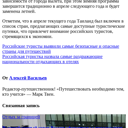
зависимости от города вылета, при этом зимняя программа
завершится традиционно в апреле следующего года и будет
заменена летней.
Отметим, что в апреле текущего года Таиланд был включен в
список стран, предлагающих самые доступные туристические
путевки, что привлечет внимание российских туристов,
стремящихся к экономии.
Навигация
Российские туристы выявили самые безопасные и опасные
страны для путешествий
по
Российская туристка назвала самые раздражающие
записям
национальности отдыхающих в отелях
От
Алексей Васильев
Редактор-путешественник! «Путешествовать необходимо тем,
кто учится» — Марк Твен.
Связанная запись
Отдых за границей
Высший горный совет России сформировал предложения