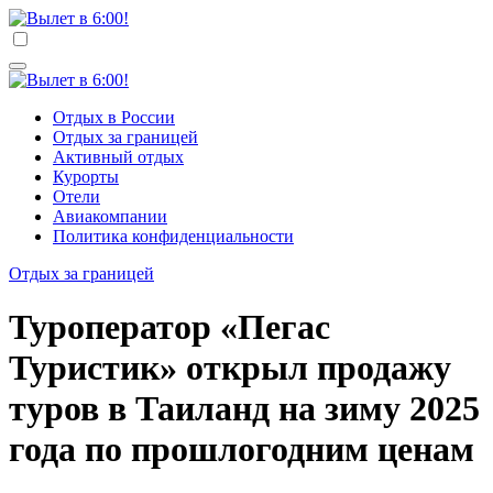
Перейти
к
Вылет в 6:00!
Учредитель ООО "Клуб регионов", ИНН 6685155934
содержимому
Генеральный директор: Чернокоз Ольга Валерьевна
info@gosrf.ru +7 (495) 920-51-49
Вылет в 6:00!
Учредитель ООО "Клуб регионов", ИНН 6685155934
Отдых в России
Генеральный директор: Чернокоз Ольга Валерьевна
Отдых за границей
info@gosrf.ru +7 (495) 920-51-49
Активный отдых
Курорты
Отели
Авиакомпании
Политика конфиденциальности
Отдых за границей
Туроператор «Пегас
Туристик» открыл продажу
туров в Таиланд на зиму 2025
года по прошлогодним ценам