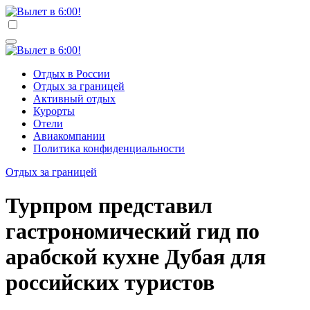
Перейти
к
Вылет в 6:00!
Учредитель ООО "Клуб регионов", ИНН 6685155934
содержимому
Генеральный директор: Чернокоз Ольга Валерьевна
info@gosrf.ru +7 (495) 920-51-49
Вылет в 6:00!
Учредитель ООО "Клуб регионов", ИНН 6685155934
Отдых в России
Генеральный директор: Чернокоз Ольга Валерьевна
Отдых за границей
info@gosrf.ru +7 (495) 920-51-49
Активный отдых
Курорты
Отели
Авиакомпании
Политика конфиденциальности
Отдых за границей
Турпром представил
гастрономический гид по
арабской кухне Дубая для
российских туристов