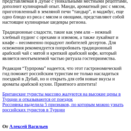
представляемая в Дубае с уникальными местными рецептами,
дополнит кулинарный опыт. Манди, ароматный рис с мясом,
приготовленный в земляной печи “тандыр”, и маджбус, еще
одно блюдо из риса с мясом и овощами, представляют собой
настоящие кулинарные шедевры региона.
Традиционные сладости, такие как умм али – нежный
хлебный пудинг с орехами и изюмом, а также лукаймат и
кнафе – несомненно порадуют любителей десертов. Для
освежения рекомендуется попробовать традиционный
арабский чай с мятой и крепкий арабский кофе, который
является неотъемлемой частью ритуала гостеприимства.
Редакция “Турпрома” надеется, что этот гастрономический
гид поможет российским туристам не только насладиться
поездкой в Дубай, но и открыть для себя новые вкусы и
ароматы арабской кухни. Приятного аппетита!
Навигация
Британские туристы массово жалуются на высокие цены в
Турции и отказываются от поездок
по
Россиянка выделила 5 признаков, по которым можно узнать
записям
российских туристов в Турции
От
Алексей Васильев