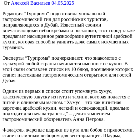
От
Алексей Васильев
04.05.2025
Редакция “Турпрома” подготовила уникальный
гастрономический гид для российских туристов,
направляющихся в Дубай. Известный своими
впечатляющими небоскребами и роскошью, этот город также
предлагает насыщенное разнообразие аутентичной арабской
кухни, которая способна удивить даже самых искушенных
гурманов.
Эксперты “Турпрома” подчеркивают, что знакомство с
культурой любой страны начинается именно с ее кухни. В
этой связи составлен список из 10 блюд, посещение которых
станет настоящим гастрономическим открытием для гостей
Дубая.
Одним из первых в списке стоит упомянуть хумус,
классическую закуску из нута и тахини, которая подается с
питой и оливковым маслом. “Хумус – это как визитная
карточка арабской кухни, легкий и освежающий, идеально
подходит для начала трапезы,” – делится мнением
гастрономический обозреватель Анна Петрова.
Фалафель, жареные шарики из нута или бобов с пряностями,
станет отличным выбором для вегетарианцев. Шаурма,