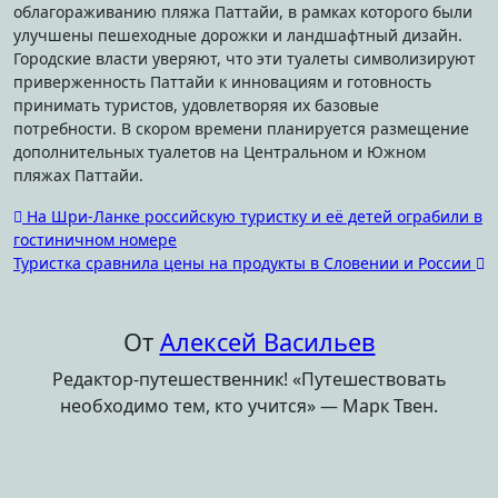
облагораживанию пляжа Паттайи, в рамках которого были
улучшены пешеходные дорожки и ландшафтный дизайн.
Городские власти уверяют, что эти туалеты символизируют
приверженность Паттайи к инновациям и готовность
принимать туристов, удовлетворяя их базовые
потребности. В скором времени планируется размещение
дополнительных туалетов на Центральном и Южном
пляжах Паттайи.
Навигация
На Шри-Ланке российскую туристку и её детей ограбили в
гостиничном номере
по
Туристка сравнила цены на продукты в Словении и России
записям
От
Алексей Васильев
Редактор-путешественник! «Путешествовать
необходимо тем, кто учится» — Марк Твен.