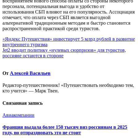
воспринятием нового способа оплаты со стороны некоторого
персонала, потенциальная выгода и удобство от
использования СБП влияют на его популярность. Ассоциация
отмечает, что оплата через СБП является выгодной
альтернативой традиционным методам и быстро становится
распространенной практикой среди туристов.
Навигация
«Яндекс Путешествия» инвестирует 5 млрд рублей в развитие
внутреннего туризма
по
Jet2 вводит политику «нулевых сюрпризов» для туристов,
записям
россияне остаются в стороне
От
Алексей Васильев
Редактор-путешественник! «Путешествовать необходимо тем,
кто учится» — Марк Твен.
Связанная запись
Авиакомпании
Франция выдала более 150 тысяч виз россиянам в 2025
году, но отпраздновать это не стоит