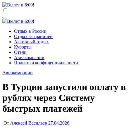
Перейти
к
Вылет в 6:00!
Учредитель ООО "Клуб регионов", ИНН 6685155934
содержимому
Генеральный директор: Чернокоз Ольга Валерьевна
info@gosrf.ru +7 (495) 920-51-49
Вылет в 6:00!
Учредитель ООО "Клуб регионов", ИНН 6685155934
Отдых в России
Генеральный директор: Чернокоз Ольга Валерьевна
Отдых за границей
info@gosrf.ru +7 (495) 920-51-49
Активный отдых
Курорты
Отели
Авиакомпании
Политика конфиденциальности
Авиакомпании
В Турции запустили оплату в
рублях через Систему
быстрых платежей
От
Алексей Васильев
27.04.2026