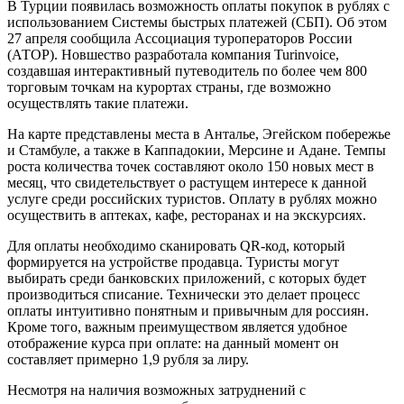
В Турции появилась возможность оплаты покупок в рублях с
использованием Системы быстрых платежей (СБП). Об этом
27 апреля сообщила Ассоциация туроператоров России
(АТОР). Новшество разработала компания Turinvoice,
создавшая интерактивный путеводитель по более чем 800
торговым точкам на курортах страны, где возможно
осуществлять такие платежи.
На карте представлены места в Анталье, Эгейском побережье
и Стамбуле, а также в Каппадокии, Мерсине и Адане. Темпы
роста количества точек составляют около 150 новых мест в
месяц, что свидетельствует о растущем интересе к данной
услуге среди российских туристов. Оплату в рублях можно
осуществить в аптеках, кафе, ресторанах и на экскурсиях.
Для оплаты необходимо сканировать QR-код, который
формируется на устройстве продавца. Туристы могут
выбирать среди банковских приложений, с которых будет
производиться списание. Технически это делает процесс
оплаты интуитивно понятным и привычным для россиян.
Кроме того, важным преимуществом является удобное
отображение курса при оплате: на данный момент он
составляет примерно 1,9 рубля за лиру.
Несмотря на наличия возможных затруднений с