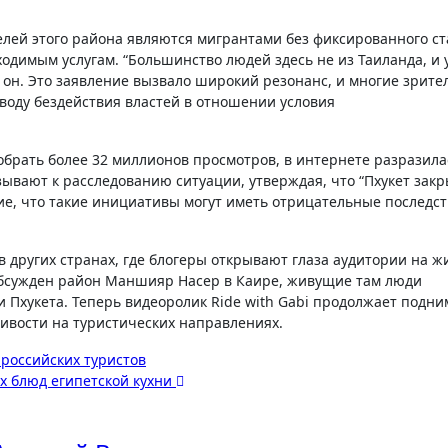
елей этого района являются мигрантами без фиксированного ст
ходимым услугам. “Большинство людей здесь не из Таиланда, и 
т он. Это заявление вызвало широкий резонанс, и многие зрите
воду бездействия властей в отношении условия
обрать более 32 миллионов просмотров, в интернете разразила
ывают к расследованию ситуации, утверждая, что “Пхукет зак
ение, что такие инициативы могут иметь отрицательные последс
в других странах, где блогеры открывают глаза аудитории на ж
обсужден район Маншияр Насер в Каире, живущие там люди
 Пхукета. Теперь видеоролик Ride with Gabi продолжает подни
ивости на туристических направлениях.
 российских туристов
х блюд египетской кухни