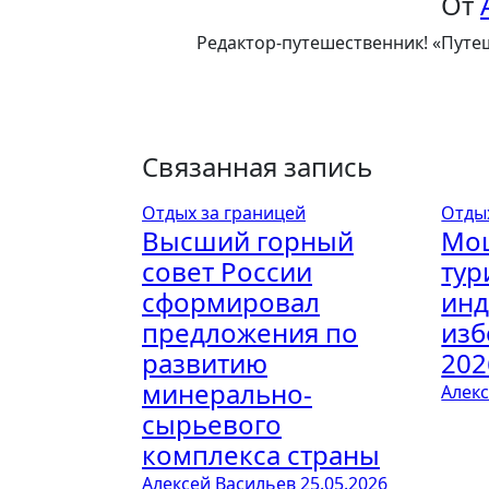
От
Редактор-путешественник! «Путеш
Связанная запись
Отдых за границей
Отды
Высший горный
Мо
совет России
тур
сформировал
инд
предложения по
изб
развитию
202
минерально-
Алек
сырьевого
комплекса страны
Алексей Васильев
25.05.2026