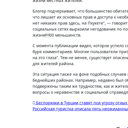
жизни местных жителей.
Блогер подчеркивает, что большинство обитат
что лишает их основных прав и доступа к необ
нет никаких прав здесь, на Пхукете”, — говори
социальных сетях выразили негодование по по
жизни00 меньшинств.
С момента публикации видео, которое успело с
буря комментариев. Многие пользователи приз
на это глаза”. Тем не менее, существует опас
для жителей района.
Эта ситуация также на фоне подобных случаев 
беднейших районах. Например, недавно был 
подвержены таким же трудностям, как и жители
вопросы о неравенстве и социальной справедл
Навигация
Беспорядки в Турции ставят под угрозу отдых
Российская туристка описала пять неожиданны
по
записям