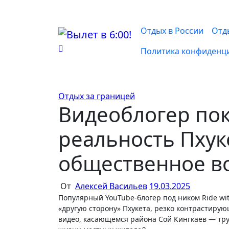
Перейти
к
содержимому
Отдых в России
Отд
Политика конфиденц
Отдых за границей
Видеоблогер по
реальность Пхук
общественное в
От
Алексей Васильев
19.03.2025
Популярный YouTube-блогер под ником Ride with Gabi обнародовал видеоролик, в котором продемонстрировал
«другую сторону» Пхукета, резко контрастиру
видео, касающемся района Сой Кингкаев — тру