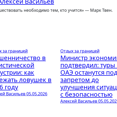
Алексей Васильев
ествовать необходимо тем, кто учится» — Марк Твен.
х за границей
Отдых за границей
шенничество в
Министр экономи
истической
подтвердил: туры 
устрии: как
ОАЭ останутся по
ежать ловушек в
запретом до
6 году
улучшения ситуа
с безопасностью
сей Васильев
05.05.2026
Алексей Васильев
05.05.202