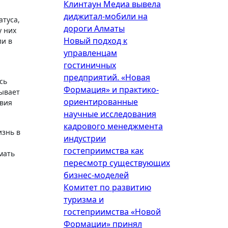
Клинтаун Медиа вывела
диджитал-мобили на
атуса,
дороги Алматы
у них
Новый подход к
ли в
управленцам
гостиничных
предприятий. «Новая
сь
Формация» и практико-
рывает
ориентированные
твия
научные исследования
кадрового менеджмента
изнь в
индустрии
гостеприимства как
мать
пересмотр существующих
бизнес-моделей
Комитет по развитию
туризма и
гостеприимства «Новой
Формации» принял