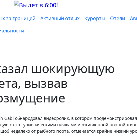
ых за границей
Активный отдых
Курорты
Отели
Ав
иальности
казал шокирующую
ета, вызвав
озмущение
ющую с его туристическими пляжами и оживленной ночной жиз
щоб недалеко от рыбного порта, отмечается крайне низкий ур