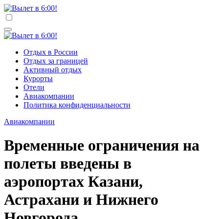
Перейти
к
Вылет в 6:00!
Учредитель ООО "Клуб регионов", ИНН 6685155934
содержимому
Генеральный директор: Чернокоз Ольга Валерьевна
info@gosrf.ru +7 (495) 920-51-49
Вылет в 6:00!
Учредитель ООО "Клуб регионов", ИНН 6685155934
Отдых в России
Генеральный директор: Чернокоз Ольга Валерьевна
Отдых за границей
info@gosrf.ru +7 (495) 920-51-49
Активный отдых
Курорты
Отели
Авиакомпании
Политика конфиденциальности
Авиакомпании
Временные ограничения на
полеты введены в
аэропортах Казани,
Астрахани и Нижнего
Новгорода