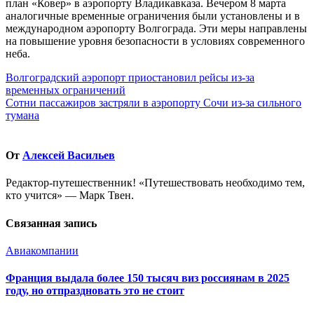
план «Ковер» в аэропорту Владикавказа. Вечером 8 марта
аналогичные временные ограничения были установлены и в
международном аэропорту Волгограда. Эти меры направлены
на повышение уровня безопасности в условиях современного
неба.
Навигация
Волгоградский аэропорт приостановил рейсы из-за
временных ограничений
по
Сотни пассажиров застряли в аэропорту Сочи из-за сильного
записям
тумана
От
Алексей Васильев
Редактор-путешественник! «Путешествовать необходимо тем,
кто учится» — Марк Твен.
Связанная запись
Авиакомпании
Франция выдала более 150 тысяч виз россиянам в 2025
году, но отпраздновать это не стоит