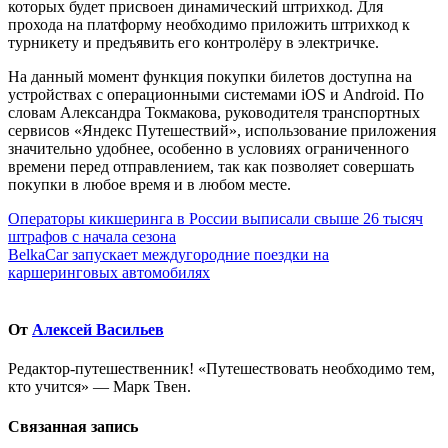
которых будет присвоен динамический штрихкод. Для
прохода на платформу необходимо приложить штрихкод к
турникету и предъявить его контролёру в электричке.
На данный момент функция покупки билетов доступна на
устройствах с операционными системами iOS и Android. По
словам Александра Токмакова, руководителя транспортных
сервисов «Яндекс Путешествий», использование приложения
значительно удобнее, особенно в условиях ограниченного
времени перед отправлением, так как позволяет совершать
покупки в любое время и в любом месте.
Навигация
Операторы кикшеринга в России выписали свыше 26 тысяч
штрафов с начала сезона
по
BelkaCar запускает междугородние поездки на
записям
каршеринговых автомобилях
От
Алексей Васильев
Редактор-путешественник! «Путешествовать необходимо тем,
кто учится» — Марк Твен.
Связанная запись