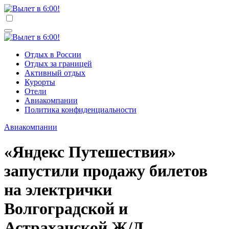
Перейти
к
Вылет в 6:00!
Учредитель ООО "Клуб регионов", ИНН 6685155934
содержимому
Генеральный директор: Чернокоз Ольга Валерьевна
info@gosrf.ru +7 (495) 920-51-49
Вылет в 6:00!
Учредитель ООО "Клуб регионов", ИНН 6685155934
Отдых в России
Генеральный директор: Чернокоз Ольга Валерьевна
Отдых за границей
info@gosrf.ru +7 (495) 920-51-49
Активный отдых
Курорты
Отели
Авиакомпании
Политика конфиденциальности
Авиакомпании
«Яндекс Путешествия»
запустили продажу билетов
на электрички
Волгоградской и
Астраханской Ж/Д