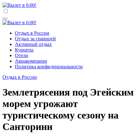
Перейти
к
Вылет в 6:00!
Учредитель ООО "Клуб регионов", ИНН 6685155934
содержимому
Генеральный директор: Чернокоз Ольга Валерьевна
info@gosrf.ru +7 (495) 920-51-49
Вылет в 6:00!
Учредитель ООО "Клуб регионов", ИНН 6685155934
Отдых в России
Генеральный директор: Чернокоз Ольга Валерьевна
Отдых за границей
info@gosrf.ru +7 (495) 920-51-49
Активный отдых
Курорты
Отели
Авиакомпании
Политика конфиденциальности
Отдых в России
Землетрясения под Эгейским
морем угрожают
туристическому сезону на
Санторини