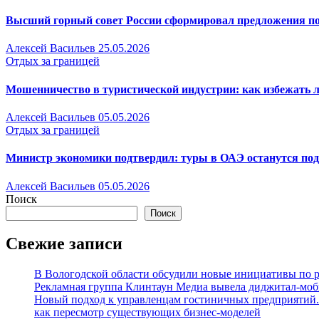
Высший горный совет России сформировал предложения по
Алексей Васильев
25.05.2026
Отдых за границей
Мошенничество в туристической индустрии: как избежать л
Алексей Васильев
05.05.2026
Отдых за границей
Министр экономики подтвердил: туры в ОАЭ останутся под 
Алексей Васильев
05.05.2026
Поиск
Поиск
Свежие записи
В Вологодской области обсудили новые инициативы по 
Рекламная группа Клинтаун Медиа вывела диджитал-моб
Новый подход к управленцам гостиничных предприятий.
как пересмотр существующих бизнес-моделей