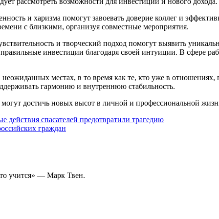
ует рассмотреть возможности для инвестиций и нового дохода.
енность и харизма помогут завоевать доверие коллег и эффектив
емени с близкими, организуя совместные мероприятия.
чувствительность и творческий подход помогут выявить уникаль
ь правильные инвестиции благодаря своей интуиции. В сфере р
неожиданных местах, в то время как те, кто уже в отношениях, 
ддерживать гармонию и внутреннюю стабильность.
ака могут достичь новых высот в личной и профессиональной жиз
ые действия спасателей предотвратили трагедию
российских граждан
то учится» — Марк Твен.