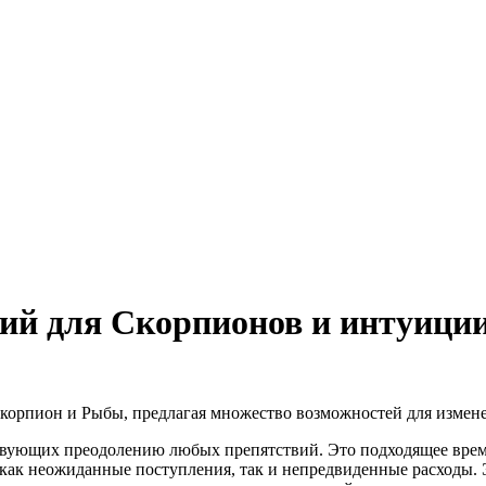
 директор: Чернокоз Ольга Валерьевна info@gosrf.ru +7 (495) 
 директор: Чернокоз Ольга Валерьевна info@gosrf.ru +7 (495) 
ций для Скорпионов и интуици
 Скорпион и Рыбы, предлагая множество возможностей для измене
твующих преодолению любых препятствий. Это подходящее время
 как неожиданные поступления, так и непредвиденные расходы. 