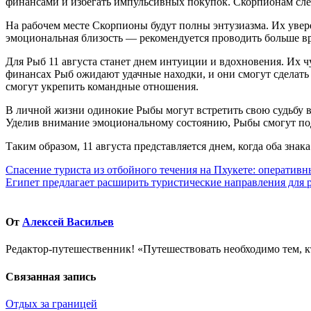
финансами и избегать импульсивных покупок. Скорпионам след
На рабочем месте Скорпионы будут полны энтузиазма. Их увер
эмоциональная близость — рекомендуется проводить больше вр
Для Рыб 11 августа станет днем интуиции и вдохновения. Их 
финансах Рыб ожидают удачные находки, и они смогут сделат
смогут укрепить командные отношения.
В личной жизни одинокие Рыбы могут встретить свою судьбу в 
Уделив внимание эмоциональному состоянию, Рыбы смогут по
Таким образом, 11 августа представляется днем, когда оба зн
Навигация
Спасение туриста из отбойного течения на Пхукете: оперативн
Египет предлагает расширить туристические направления для 
по
записям
От
Алексей Васильев
Редактор-путешественник! «Путешествовать необходимо тем, к
Связанная запись
Отдых за границей