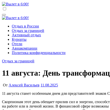
Перейти
к
Вылет в 6:00!
Учредитель ООО "Клуб регионов", ИНН 6685155934 Генеральный
содержимому
Вылет в 6:00!
Учредитель ООО "Клуб регионов", ИНН 6685155934 Генеральный
Отдых в России
Отдых за границей
Активный отдых
Курорты
Отели
Авиакомпании
Политика конфиденциальности
Отдых за границей
11 августа: День трансформа
От
Алексей Васильев
11.08.2025
11 августа станет особенным днем для представителей знаков
Скорпионам этот день обещает прилив сил и энергии, способс
на работе или в личной жизни. В финансовой сфере возможны