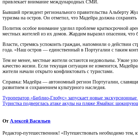
привлекает внимание международных СМИ.
Бывший президент регионального правительства Альберту Жуа
туризма на остров. Он отметил, что Мадейра должна сохранять
Политик особое внимание уделил проблеме краткосрочной аре
местных жителей из их домов. Жардим выразил опасения, что 
Власти, стремясь успокоить граждан, напомнили о действии ст
года. «Наш остров — единственный в Португалии с таким кон
Тем не менее, местные жители остаются недовольны. Узкие ул
качество жизни. Если текущая ситуация не изменится, Мадейра
жители начали открыто конфликтовать с туристами.
Справка: Мадейра — автономный регион Португалии, славящи
развитием и сохранением культурного наследия.
Навигация
Туроператор «Библио-Глобус» запускает новые экскурсионные 
Туристка подверглась атаке акулы на пляже Ямайки: шокирую
по
записям
От
Алексей Васильев
Редактор-путешественник! «Путешествовать необходимо тем, к