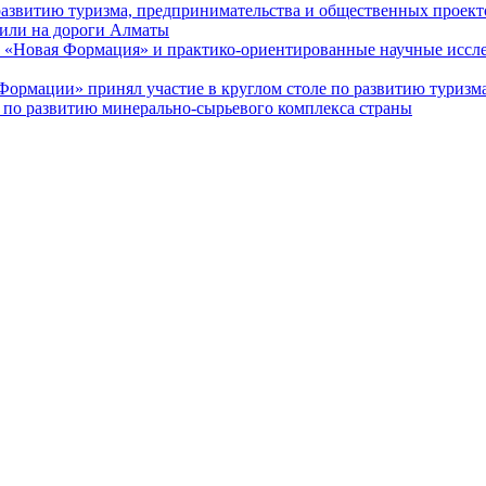
развитию туризма, предпринимательства и общественных проект
или на дороги Алматы
 «Новая Формация» и практико-ориентированные научные иссле
Формации» принял участие в круглом столе по развитию туризм
по развитию минерально-сырьевого комплекса страны