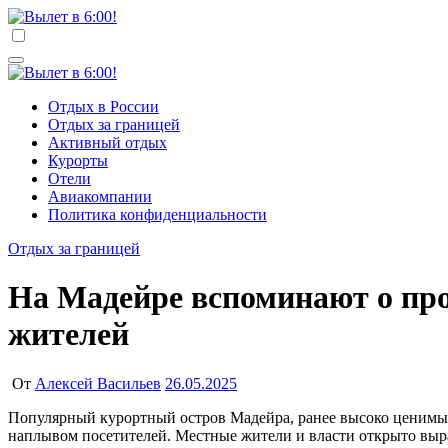
Перейти
к
Вылет в 6:00!
Учредитель ООО "Клуб регионов", ИНН 6685155934 Генеральный
содержимому
Вылет в 6:00!
Учредитель ООО "Клуб регионов", ИНН 6685155934 Генеральный
Отдых в России
Отдых за границей
Активный отдых
Курорты
Отели
Авиакомпании
Политика конфиденциальности
Отдых за границей
На Мадейре вспоминают о про
жителей
От
Алексей Васильев
26.05.2025
Популярный курортный остров Мадейра, ранее высоко ценимый за свою идиллию и привлекательность для взыскательных туристов, сталкивается с растущей паникой в связи с массовым
наплывом посетителей. Местные жители и власти открыто выр