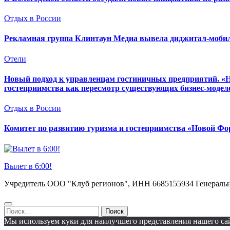
Отдых в России
Рекламная группа Клинтаун Медиа вывела диджитал-моби
Отели
Новый подход к управленцам гостиничных предприятий. «
гостеприимства как пересмотр существующих бизнес-модел
Отдых в России
Комитет по развитию туризма и гостеприимства «Новой Фор
Вылет в 6:00!
Учредитель ООО "Клуб регионов", ИНН 6685155934 Генеральный
Найти:
Мы используем куки для наилучшего представления нашего сайт