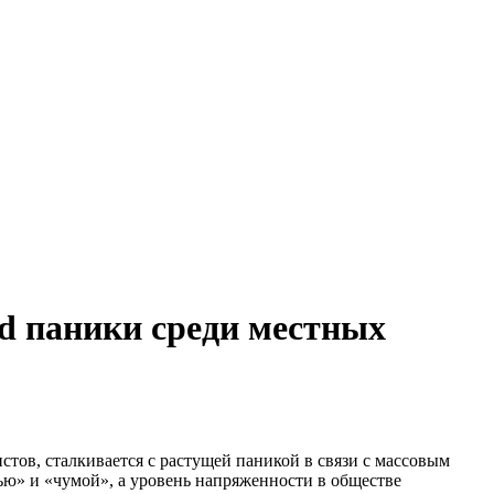
920-51-49
920-51-49
d паники среди местных
ю» и «чумой», а уровень напряженности в обществе