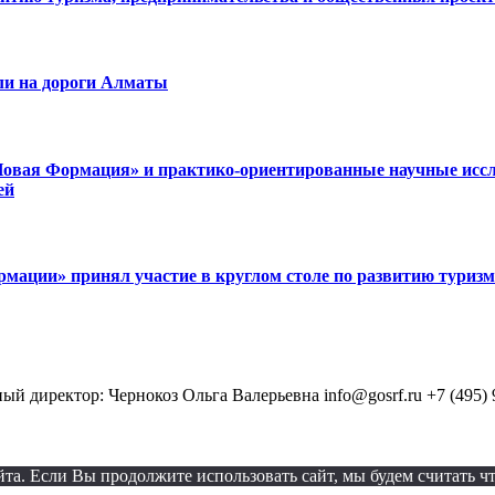
ли на дороги Алматы
Новая Формация» и практико-ориентированные научные иссл
ей
мации» принял участие в круглом столе по развитию туризм
 директор: Чернокоз Ольга Валерьевна info@gosrf.ru +7 (495) 
а. Если Вы продолжите использовать сайт, мы будем считать что