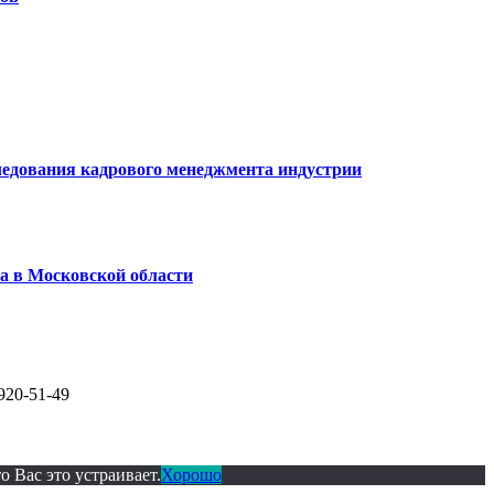
едования кадрового менеджмента индустрии
а в Московской области
920-51-49
 Вас это устраивает.
Хорошо