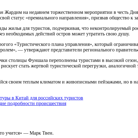
н Жардим на недавнем торжественном мероприятии в честь Дня
 свой статус «премиального направления», призвав общество к 
нды жилья для туристов, подчеркивая, что неконтролируемый р
без необходимых действий остров может утратить свою душу.
рогого «Туристического плана управления», который ограничива
тролем», — утверждают представители регионального правитель
очки столицы Фуншала переполнены туристами в высокий сезон, 
 рискует стать жертвой туристической перегрузки, аналогичной 
йся своим теплым климатом и живописными пейзажами, но в нас
туры в Китай для российских туристов
щие подробности происшествия
то учится» — Марк Твен.