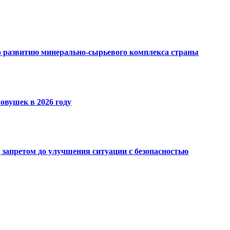
 развитию минерально-сырьевого комплекса страны
овушек в 2026 году
запретом до улучшения ситуации с безопасностью