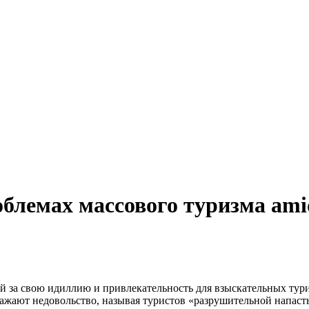
 директор: Чернокоз Ольга Валерьевна info@gosrf.ru +7 (495) 
 директор: Чернокоз Ольга Валерьевна info@gosrf.ru +7 (495) 
блемах массового туризма ami
ажают недовольство, называя туристов «разрушительной напасть