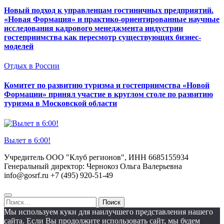
Новый подход к управленцам гостиничных предприятий.
«Новая Формация» и практико-ориентированные научные
исследования кадрового менеджмента индустрии
гостеприимства как пересмотр существующих бизнес-
моделей
Отдых в России
Комитет по развитию туризма и гостеприимства «Новой
Формации» принял участие в круглом столе по развитию
туризма в Московской области
Вылет в 6:00!
Учредитель ООО "Клуб регионов", ИНН 6685155934
Генеральный директор: Чернокоз Ольга Валерьевна
info@gosrf.ru +7 (495) 920-51-49
Найти:
Мы используем куки для наилучшего представления нашего
сайта. Если Вы продолжите использовать сайт, мы будем