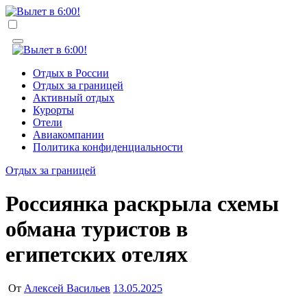
Перейти
к
Вылет в 6:00!
Учредитель ООО "Клуб регионов", ИНН 6685155934
содержимому
Генеральный директор: Чернокоз Ольга Валерьевна
info@gosrf.ru +7 (495) 920-51-49
Вылет в 6:00!
Учредитель ООО "Клуб регионов", ИНН 6685155934
Отдых в России
Генеральный директор: Чернокоз Ольга Валерьевна
Отдых за границей
info@gosrf.ru +7 (495) 920-51-49
Активный отдых
Курорты
Отели
Авиакомпании
Политика конфиденциальности
Отдых за границей
Россиянка раскрыла схемы
обмана туристов в
египетских отелях
От
Алексей Васильев
13.05.2025