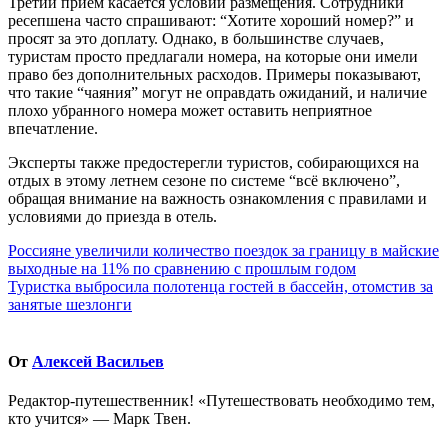
Третий прием касается условий размещения. Сотрудники
ресепшена часто спрашивают: “Хотите хороший номер?” и
просят за это доплату. Однако, в большинстве случаев,
туристам просто предлагали номера, на которые они имели
право без дополнительных расходов. Примеры показывают,
что такие “чаяния” могут не оправдать ожиданий, и наличие
плохо убранного номера может оставить неприятное
впечатление.
Эксперты также предостерегли туристов, собирающихся на
отдых в этому летнем сезоне по системе “всё включено”,
обращая внимание на важность ознакомления с правилами и
условиями до приезда в отель.
Навигация
Россияне увеличили количество поездок за границу в майские
выходные на 11% по сравнению с прошлым годом
по
Туристка выбросила полотенца гостей в бассейн, отомстив за
записям
занятые шезлонги
От
Алексей Васильев
Редактор-путешественник! «Путешествовать необходимо тем,
кто учится» — Марк Твен.