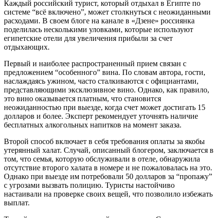
Каждый российский турист, который отдыхал в Египте по
системе “всё включено”, может столкнуться с неожиданными
расходами. В своем блоге на канале в «Дзене» россиянка
поделилась несколькими уловками, которые используют
египетские отели для увеличения прибыли за счет
отдыхающих.
Первый и наиболее распространенный прием связан с
предложением “особенного” вина. По словам автора, гости,
наслаждаясь ужином, часто сталкиваются с официантами,
представляющими эксклюзивное вино. Однако, как правило,
это вино оказывается платным, что становится
неожиданностью при выезде, когда счет может достигать 15
долларов и более. Эксперт рекомендует уточнять наличие
бесплатных алкогольных напитков на момент заказа.
Второй способ включает в себя требования оплаты за якобы
утерянный халат. Случай, описанный блогером, заключается в
том, что семья, которую обслуживали в отеле, обнаружила
отсутствие второго халата в номере и не пожаловалась на это.
Однако при выезде им потребовали 50 долларов за “пропажу”
с угрозами вызвать полицию. Туристы настойчиво
настаивали на проверке своих вещей, что позволило избежать
выплат.