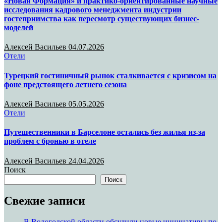
«Новая Формация» и практико-ориентированные научные
исследования кадрового менеджмента индустрии
гостеприимства как пересмотр существующих бизнес-
моделей
Алексей Васильев
04.07.2026
Отели
Турецкий гостиничный рынок сталкивается с кризисом на
фоне предстоящего летнего сезона
Алексей Васильев
05.05.2026
Отели
Путешественники в Барселоне остались без жилья из-за
проблем с бронью в отеле
Алексей Васильев
24.04.2026
Поиск
Поиск
Свежие записи
В Вологодской области обсудили новые инициативы по