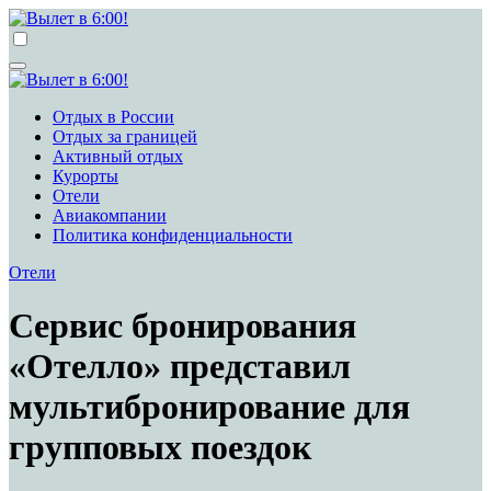
Перейти
к
Вылет в 6:00!
Учредитель ООО "Клуб регионов", ИНН 6685155934
содержимому
Генеральный директор: Чернокоз Ольга Валерьевна
info@gosrf.ru +7 (495) 920-51-49
Вылет в 6:00!
Учредитель ООО "Клуб регионов", ИНН 6685155934
Отдых в России
Генеральный директор: Чернокоз Ольга Валерьевна
Отдых за границей
info@gosrf.ru +7 (495) 920-51-49
Активный отдых
Курорты
Отели
Авиакомпании
Политика конфиденциальности
Отели
Сервис бронирования
«Отелло» представил
мультибронирование для
групповых поездок