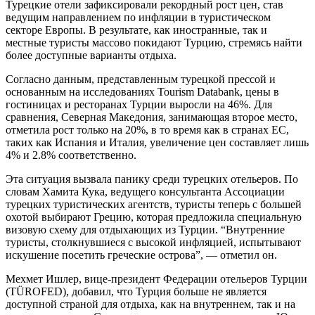
Турецкие отели зафиксировали рекордный рост цен, став
ведущим направлением по инфляции в туристическом
секторе Европы. В результате, как иностранные, так и
местные туристы массово покидают Турцию, стремясь найти
более доступные варианты отдыха.
Согласно данным, представленным турецкой прессой и
основанным на исследованиях Tourism Databank, цены в
гостиницах и ресторанах Турции выросли на 46%. Для
сравнения, Северная Македония, занимающая второе место,
отметила рост только на 20%, в то время как в странах ЕС,
таких как Испания и Италия, увеличение цен составляет лишь
4% и 2.8% соответственно.
Эта ситуация вызвала панику среди турецких отельеров. По
словам Хамита Кука, ведущего консультанта Ассоциации
турецких туристических агентств, туристы теперь с большей
охотой выбирают Грецию, которая предложила специальную
визовую схему для отдыхающих из Турции. “Внутренние
туристы, столкнувшиеся с высокой инфляцией, испытывают
искушение посетить греческие острова”, — отметил он.
Мехмет Ишлер, вице-президент Федерации отельеров Турции
(TÜROFED), добавил, что Турция больше не является
доступной страной для отдыха, как на внутреннем, так и на