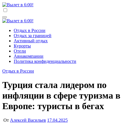
Перейти
к
Вылет в 6:00!
Учредитель ООО "Клуб регионов", ИНН 6685155934
содержимому
Генеральный директор: Чернокоз Ольга Валерьевна
info@gosrf.ru +7 (495) 920-51-49
Вылет в 6:00!
Учредитель ООО "Клуб регионов", ИНН 6685155934
Отдых в России
Генеральный директор: Чернокоз Ольга Валерьевна
Отдых за границей
info@gosrf.ru +7 (495) 920-51-49
Активный отдых
Курорты
Отели
Авиакомпании
Политика конфиденциальности
Отдых в России
Турция стала лидером по
инфляции в сфере туризма в
Европе: туристы в бегах
От
Алексей Васильев
17.04.2025