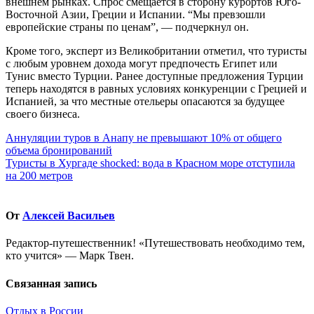
внешнем рынках. Спрос смещается в сторону курортов Юго-
Восточной Азии, Греции и Испании. “Мы превзошли
европейские страны по ценам”, — подчеркнул он.
Кроме того, эксперт из Великобритании отметил, что туристы
с любым уровнем дохода могут предпочесть Египет или
Тунис вместо Турции. Ранее доступные предложения Турции
теперь находятся в равных условиях конкуренции с Грецией и
Испанией, за что местные отельеры опасаются за будущее
своего бизнеса.
Навигация
Аннуляции туров в Анапу не превышают 10% от общего
объема бронирований
по
Туристы в Хургаде shocked: вода в Красном море отступила
записям
на 200 метров
От
Алексей Васильев
Редактор-путешественник! «Путешествовать необходимо тем,
кто учится» — Марк Твен.
Связанная запись
Отдых в России