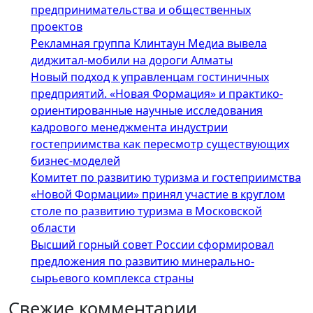
предпринимательства и общественных
проектов
Рекламная группа Клинтаун Медиа вывела
диджитал-мобили на дороги Алматы
Новый подход к управленцам гостиничных
предприятий. «Новая Формация» и практико-
ориентированные научные исследования
кадрового менеджмента индустрии
гостеприимства как пересмотр существующих
бизнес-моделей
Комитет по развитию туризма и гостеприимства
«Новой Формации» принял участие в круглом
столе по развитию туризма в Московской
области
Высший горный совет России сформировал
предложения по развитию минерально-
сырьевого комплекса страны
Свежие комментарии