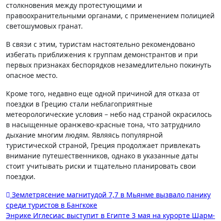
столкновения между протестующими и
правоохранительными органами, с применением полицией
светошумовых гранат.
В связи с этим, туристам настоятельно рекомендовано
избегать приближения к группам демонстрантов и при
первых признаках беспорядков незамедлительно покинуть
опасное место.
Кроме того, недавно еще одной причиной для отказа от
поездки в Грецию стали неблагоприятные
метеорологические условия – небо над страной окрасилось
в насыщенные оранжево-красные тона, что затруднило
дыхание многим людям. Являясь популярной
туристической страной, Греция продолжает привлекать
внимание путешественников, однако в указанные даты
стоит учитывать риски и тщательно планировать свои
поездки.
Навигация
Землетрясение магнитудой 7,7 в Мьянме вызвало панику
среди туристов в Бангкоке
по
Энрике Иглесиас выступит в Египте 3 мая на курорте Шарм-