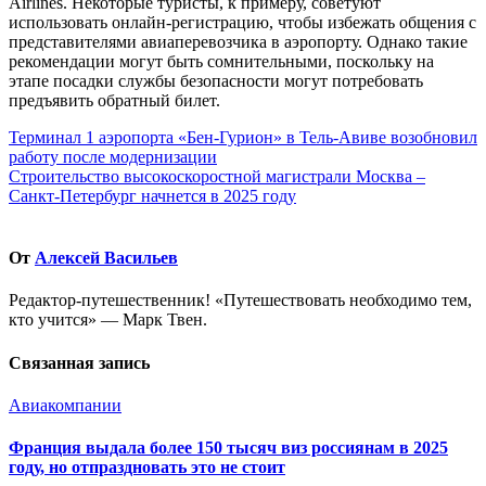
Airlines. Некоторые туристы, к примеру, советуют
использовать онлайн-регистрацию, чтобы избежать общения с
представителями авиаперевозчика в аэропорту. Однако такие
рекомендации могут быть сомнительными, поскольку на
этапе посадки службы безопасности могут потребовать
предъявить обратный билет.
Навигация
Терминал 1 аэропорта «Бен-Гурион» в Тель-Авиве возобновил
работу после модернизации
по
Строительство высокоскоростной магистрали Москва –
записям
Санкт-Петербург начнется в 2025 году
От
Алексей Васильев
Редактор-путешественник! «Путешествовать необходимо тем,
кто учится» — Марк Твен.
Связанная запись
Авиакомпании
Франция выдала более 150 тысяч виз россиянам в 2025
году, но отпраздновать это не стоит