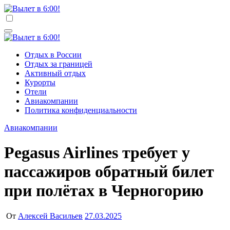
Перейти
к
Вылет в 6:00!
Учредитель ООО "Клуб регионов", ИНН 6685155934
содержимому
Генеральный директор: Чернокоз Ольга Валерьевна
info@gosrf.ru +7 (495) 920-51-49
Вылет в 6:00!
Учредитель ООО "Клуб регионов", ИНН 6685155934
Отдых в России
Генеральный директор: Чернокоз Ольга Валерьевна
Отдых за границей
info@gosrf.ru +7 (495) 920-51-49
Активный отдых
Курорты
Отели
Авиакомпании
Политика конфиденциальности
Авиакомпании
Pegasus Airlines требует у
пассажиров обратный билет
при полётах в Черногорию
От
Алексей Васильев
27.03.2025