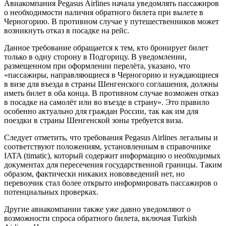
Авиакомпания Pegasus Airlines начала уведомлять пассажиров
о необходимости наличия обратного билета при вылете в
Черногорию. В противном случае у путешественников может
возникнуть отказ в посадке на рейс.
Данное требование обращается к тем, кто бронирует билет
только в одну сторону в Подгорицу. В уведомлении,
размещенном при оформлении перелёта, указано, что
«пассажиры, направляющиеся в Черногорию и нуждающиеся
в визе для въезда в страны Шенгенского соглашения, должны
иметь билет в оба конца. В противном случае возможен отказ
в посадке на самолёт или во въезде в страну». Это правило
особенно актуально для граждан России, так как им для
поездки в страны Шенгенской зоны требуется виза.
Следует отметить, что требования Pegasus Airlines легальны и
соответствуют положениям, установленным в справочнике
IATA (timatic), который содержит информацию о необходимых
документах для пересечения государственной границы. Таким
образом, фактически никаких нововведений нет, но
перевозчик стал более открыто информировать пассажиров о
потенциальных проверках.
Другие авиакомпании также уже давно уведомляют о
возможности спроса обратного билета, включая Turkish